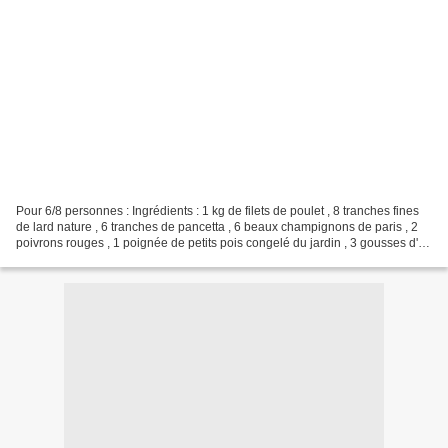
Pour 6/8 personnes : Ingrédients : 1 kg de filets de poulet , 8 tranches fines
de lard nature , 6 tranches de pancetta , 6 beaux champignons de paris , 2
poivrons rouges , 1 poignée de petits pois congelé du jardin , 3 gousses d'ail
, 1 oignon rose ,...