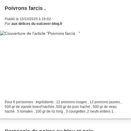
Poivrons farcis .
Publié le 15/10/2020 à 16:02
Par
aux delices du sud.over-blog.fr
Pour 6 personnes : Ingrédients : 12 poivrons rouges , 12 poivrons jaunes ,
500 gr de viande boeuf hachée ,500 gr de porc haché , 500 gr de veau
haché , 5 tomates , 100 gr de riz long , 3 courgettes ,2 oeufs entiers 1
branche de romarin , 1 c à s d'herbes...