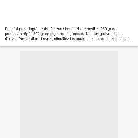
Pour 14 pots : Ingrédients : 8 beaux bouquets de basilic , 350 gr de
parmesan râpé , 300 gr de pignons , 4 gousses d'ail , sel ,poivre , huile
d'olive . Préparation : Lavez , effeuillez les bouquets de basilic , épluchez l'ail
et ôtez les germes . Mettre...