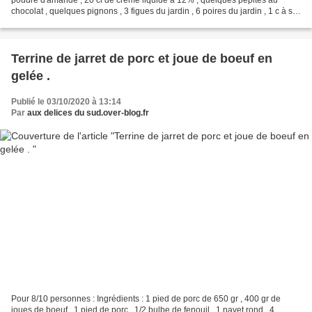
chocolat , quelques pignons , 3 figues du jardin , 6 poires du jardin , 1 c à s
de rhum , 1 c à s de confiture...
Terrine de jarret de porc et joue de boeuf en
gelée .
Publié le 03/10/2020 à 13:14
Par
aux delices du sud.over-blog.fr
Pour 8/10 personnes : Ingrédients : 1 pied de porc de 650 gr , 400 gr de
joues de boeuf , 1 pied de porc , 1/2 bulbe de fenouil , 1 navet rond , 4