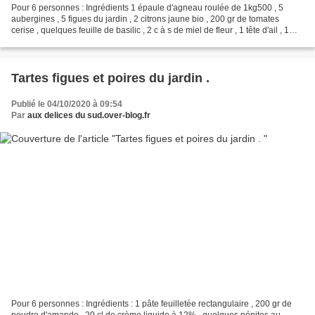
Pour 6 personnes : Ingrédients 1 épaule d'agneau roulée de 1kg500 , 5
aubergines , 5 figues du jardin , 2 citrons jaune bio , 200 gr de tomates
cerise , quelques feuille de basilic , 2 c à s de miel de fleur , 1 tête d'ail , 1
gros oignon rose , 2 c à...
Tartes figues et poires du jardin .
Publié le 04/10/2020 à 09:54
Par
aux delices du sud.over-blog.fr
Pour 6 personnes : Ingrédients : 1 pâte feuilletée rectangulaire , 200 gr de
poudre d'amande , 20 cl de crème liquide à 12% , quelques pépites au