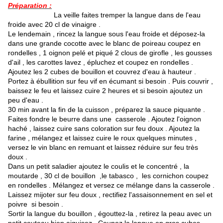
Préparation :
La veille faites tremper la langue dans de l'eau
froide avec 20 cl de vinaigre .
Le lendemain , rincez la langue sous l'eau froide et déposez-la
dans une grande cocotte avec le blanc de poireau coupez en
rondelles , 1 oignon pelé et piqué 2 clous de girofle , les gousses
d'ail , les carottes lavez , épluchez et coupez en rondelles .
Ajoutez les 2 cubes de bouillon et couvrez d'eau à hauteur .
Portez à ébullition sur feu vif en écumant si besoin . Puis couvrir ,
baissez le feu et laissez cuire 2 heures et si besoin ajoutez un
peu d'eau .
30 min avant la fin de la cuisson , préparez la sauce piquante .
Faites fondre le beurre dans une casserole . Ajoutez l'oignon
haché , laissez cuire sans coloration sur feu doux . Ajoutez la
farine , mélangez et laissez cuire le roux quelques minutes ,
versez le vin blanc en remuant et laissez réduire sur feu très
doux .
Dans un petit saladier ajoutez le coulis et le concentré , la
moutarde , 30 cl de bouillon ,le tabasco , les cornichon coupez
en rondelles . Mélangez et versez ce mélange dans la casserole .
Laissez mijoter sur feu doux , rectifiez l'assaisonnement en sel et
poivre si besoin .
Sortir la langue du bouillon , égouttez-la , retirez la peau avec un