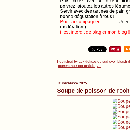
Puis mixez avec un mixeur plong
poivrez ,ajoutez les autres légum
Servir avec des tartines de pain gril
bonne dégustation à tous !
Pour accompagner :
Un vin bl
modération ) .
il est interdit de plagier mon blog !!
Re
Published by aux delices du sud.over-blog.fr
commenter cet article
…
10 décembre 2025
Soupe de poisson de roch