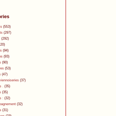
ries
ts
(553)
ts
(297)
s
(292)
20)
s
(94)
ns
(93)
s
(90)
res
(53)
s
(47)
viennoiseries
(37)
s .
(35)
s
(35)
s :
(32)
pagnement
(32)
s
(31)
ves
(23)