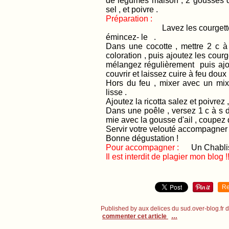
de légumes maison , 2 gousses d'a
sel , et poivre .
Préparation :
Lavez les courgett
émincez- le .
Dans une cocotte , mettre 2 c à s
coloration , puis ajoutez les courg
mélangez régulièrement puis ajou
couvrir et laissez cuire à feu dou
Hors du feu , mixer avec un mixe
lisse .
Ajoutez la ricotta salez et poivrez
Dans une poêle , versez 1 c à s d
mie avec la gousse d'ail , coupez 
Servir votre velouté accompagner d
Bonne dégustation !
Pour accompagner :
Un Chablis 
Il est interdit de plagier mon blog !!
Re
Published by aux delices du sud.over-blog.fr
commenter cet article
…