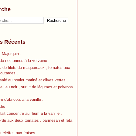
rche
es Récents
 Majorquin .
e nectarines à la verveine .
s de filets de maquereaux , tomates aux
outardes .
alé au poulet mariné et olives vertes .
de lieu noir , sur lit de légumes et poivrons
re d'abricots à la vanille .
cho
 lait concentré au rhum à la vanille .
erdu aux deux tomates , parmesan et feta
artelettes aux fraises .