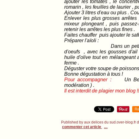
ajouter les tomates , le concentr
romarin , les feuilles de laurier , 
Ajouter 3 litres d'eau ou plus . Cou
Enlever les plus grosses arrêtes
mixeur plongeant , puis passez
retenir les arrêtes les plus fines .
Faites chauffer puis ajouter le saf
Préparer l'aïoli :
Dans un petit saladier , 
d'oeufs , avec les gousses d'ail é
huile d'olive tout en mélangeant a
ferme .
Déguster votre soupe de poissons
Bonne dégustation à tous !
Pour accompagner :
Un Berg
modération ) .
Il est interdit de plagier mon blog !!
Re
Published by aux delices du sud.over-blog.fr
commenter cet article
…