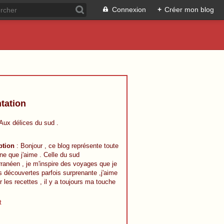
Connexion
+
Créer mon blog
tation
 Aux délices du sud .
ption
: Bonjour , ce blog représente toute
ine que j'aime . Celle du sud
ranéen , je m'inspire des voyages que je
s découvertes parfois surprenante ,j'aime
r les recettes , il y a toujours ma touche
t