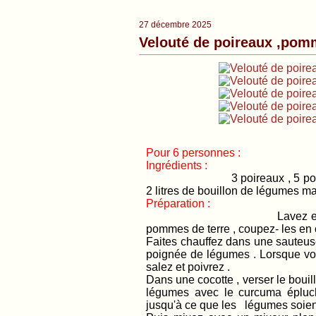
27 décembre 2025
Velouté de poireaux ,pomm
Pour 6 personnes :
Ingrédients :
3 poireaux , 5 po
2 litres de bouillon de légumes mais
Préparation :
Lavez et 
pommes de terre , coupez- les en
Faites chauffez dans une sauteuse 
poignée de légumes . Lorsque vos 
salez et poivrez .
Dans une cocotte , verser le bouil
légumes avec le curcuma épluc
jusqu'à ce que les légumes soient