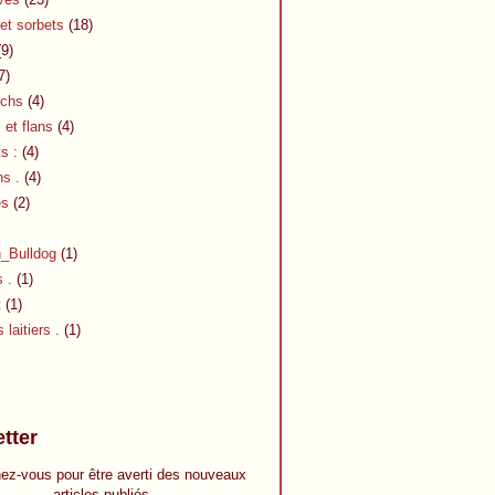
et sorbets
(18)
9)
7)
chs
(4)
et flans
(4)
s :
(4)
s .
(4)
es
(2)
h_Bulldog
(1)
s .
(1)
t
(1)
 laitiers .
(1)
tter
ez-vous pour être averti des nouveaux
articles publiés.