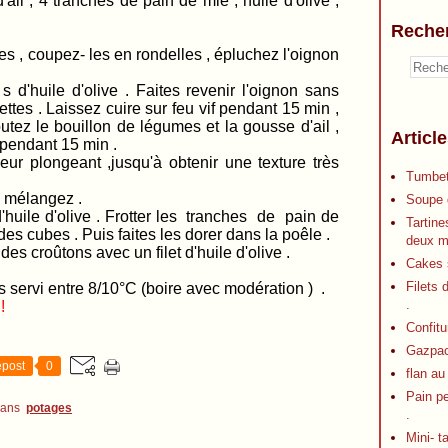
il , 4 tranches de pain de mie , huile d'olive ,
Reche
es , coupez- les en rondelles , épluchez l'oignon
 d'huile d'olive . Faites revenir l'oignon sans
ettes . Laissez cuire sur feu vif pendant 15 min ,
tez le bouillon de légumes et la gousse d'ail ,
Articl
x pendant 15 min .
ur plongeant ,jusqu'à obtenir une texture très
Tumbet
 , mélangez .
Soupe d
'huile d'olive . Frotter les tranches de pain de
Tartine
des cubes . Puis faites les dorer dans la poêle .
deux m
es croûtons avec un filet d'huile d'olive .
Cakes s
Filets 
servi entre 8/10°C (boire avec modération ) .
.
!
Confitu
Gazpa
post
0
flan au
Pain p
dans
potages
.
Mini- t