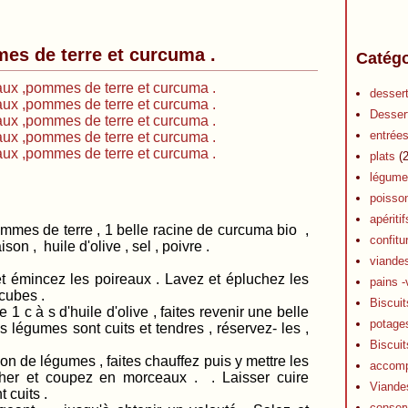
es de terre et curcuma .
Catégo
desser
Desser
entrée
plats
(2
légume
poisso
apéritif
mmes de terre , 1 belle racine de curcuma bio ,
confitu
on , huile d'olive , sel , poivre .
viande
émincez les poireaux . Lavez et épluchez les
pains -
 cubes .
Biscuit
1 c à s d'huile d'olive , faites revenir une belle
potage
légumes sont cuits et tendres , réservez- les ,
Biscuit
lon de légumes , faites chauffez puis y mettre les
accom
her et coupez en morceaux . . Laisser cuire
Viande
 cuits .
conser