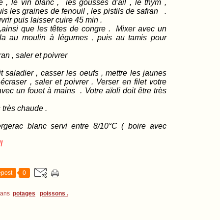
é , le vin blanc , les gousses d'ail , le thym ,
puis les graines de fenouil , les pistils de safran .
vrir puis laisser cuire 45 min .
 ,ainsi que les têtes de congre . Mixer avec un
-la au moulin à légumes , puis au tamis pour
ran , saler et poivrer
casser les oeufs , mettre les jaunes
craser , saler et poivrer . Verser en filet votre
vec un fouet à mains . Votre aïoli doit être très
 très chaude .
erac blanc servi entre 8/10°C ( boire avec
!
post
0
dans
potages
poissons .