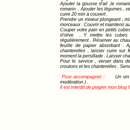
Ajouter la gousse d'ail ,le romar
romarin . Ajouter les légumes , v
cuire 20 min à couvert .
Prendre un mixeur plongeant , mixe
morceaux . Couvrir et maintenir a
Couper votre pain en petits cubes
d'olive . Y mettre les cubes 
régulièrement . Réserver au cha
feuille de papier absorbant . A
chanterelles , laisser cuire sur 
moment la persillade . Laisser cha
Pour le service , verser dans de
croutons et les chanterelles . Serv
Pour accompagner :
Un vin b
modération ) .
Il est interdit de plagier mon blog !!