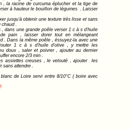
in , la racine de curcuma éplucher et la tige de
erser à hauteur le bouillon de légumes . Laisser
r jusqu'à obtenir une texture très lisse et sans
u chaud .
 , dans une grande poêle verser 1 c à s d'huile
de pain , laisser dorer tout en mélangeant
ud . Dans la même poêle , éssuyez-la avec une
jouter 1 c à s d'huile d'olive , y mettre les
feu doux , saler et poivrer , ajouter au dernier
uffer encore 2/3 min .
s assiettes creuses , le velouté , ajouter les
ir sans attendre .
lanc de Loire servi entre 8/10°C ( boire avec
!