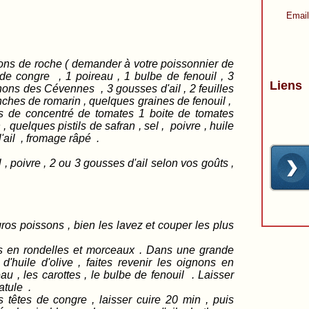
Email
ns de roche ( demander à votre poissonnier de
de congre , 1 poireau , 1 bulbe de fenouil , 3
Liens
ignons des Cévennes , 3 gousses d'ail , 2 feuilles
ranches de romarin , quelques graines de fenouil ,
à s de concentré de tomates 1 boite de tomates
 quelques pistils de safran , sel , poivre , huile
 l'ail , fromage râpé .
re , 2 ou 3 gousses d'ail selon vos goûts ,
os poissons , bien les lavez et couper les plus
s en rondelles et morceaux . Dans une grande
 d'huile d'olive , faites revenir les oignons en
au , les carottes , le bulbe de fenouil . Laisser
atule .
s têtes de congre , laisser cuire 20 min , puis