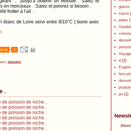
eant , jusqu'à obtenir un velouté . Salez et
es en morceaux . Salez et poivrez si besoin .
glaces 
lé frotter à l'ail .
sauce
(
patés
(
anc de Loire servi entre 8/10°C ( boire avec
Sandwi
!
crèmes 
dessert
poisson
post
0
Voyag
d
(2)
dans
potages
Englis
biscuit
desser
produits
e .
pu
(1)
Newsle
Abonn