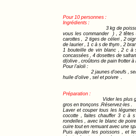
Pour 10 personnes :
Ingrédients :
3 kg de poisso
vous les commander ) , 2 têtes 
carottes , 2 tiges de céleri , 2 o
de laurier , 1 c à s de thym , 2 b
1 bouteille de vin blanc , 2 c 
concassées , 4 dosettes de safran ,
d(olive , croûtons de pain frotter à
Pour l'aïoli :
2 jaunes d'oeufs , sel , poiv
huile d'olive , sel et poivre .
Préparation :
Vider les plus gr
gros en tronçons .Réservez-les .
Laver et couper tous les légume
cocotte , faites chauffer 3 c à s
rondelles , avec le blanc de poire
cuire tout en remuant avec une sp
Puis ajouter les poissons , et le