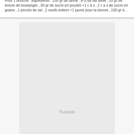
Pour 1 brioche : Ingrédients : 250 gr de farine , 8 cl de lait tiède , 10 gr de
levure de boulanger , 30 gr de sucre en poudre +1 c à s , 2 c à s de sucre en
grains , 1 pincée de sel , 2 oeufs entiers +1 jaune pour la dorure , 100 gr de
beurre mou , 3...
Publicité