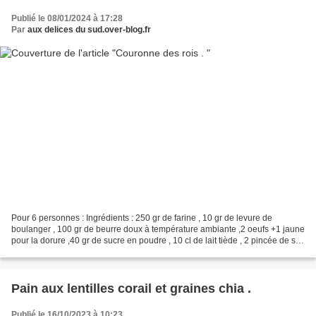
Publié le 08/01/2024 à 17:28
Par
aux delices du sud.over-blog.fr
Pour 6 personnes : Ingrédients : 250 gr de farine , 10 gr de levure de
boulanger , 100 gr de beurre doux à température ambiante ,2 oeufs +1 jaune
pour la dorure ,40 gr de sucre en poudre , 10 cl de lait tiède , 2 pincée de sel
,8 abricots secs , 2 poignées...
Pain aux lentilles corail et graines chia .
Publié le 16/10/2023 à 10:23