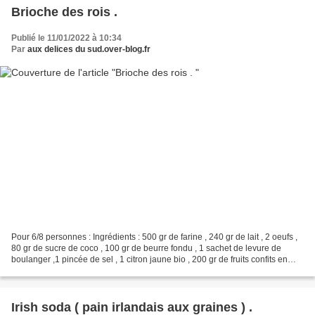
Brioche des rois .
Publié le 11/01/2022 à 10:34
Par
aux delices du sud.over-blog.fr
Pour 6/8 personnes : Ingrédients : 500 gr de farine , 240 gr de lait , 2 oeufs ,
80 gr de sucre de coco , 100 gr de beurre fondu , 1 sachet de levure de
boulanger ,1 pincée de sel , 1 citron jaune bio , 200 gr de fruits confits en
morceaux ,3 c à s de...
Irish soda ( pain irlandais aux graines ) .