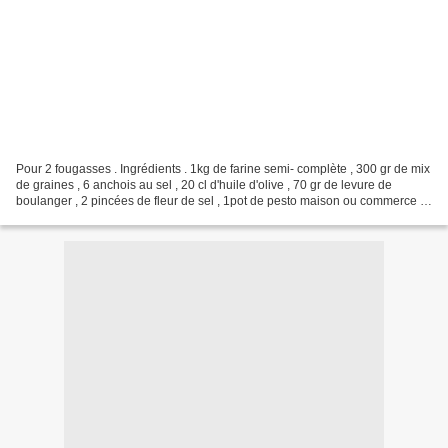
Pour 2 fougasses . Ingrédients . 1kg de farine semi- complète , 300 gr de mix
de graines , 6 anchois au sel , 20 cl d'huile d'olive , 70 gr de levure de
boulanger , 2 pincées de fleur de sel , 1pot de pesto maison ou commerce ,
1 bocal de poivrons au...