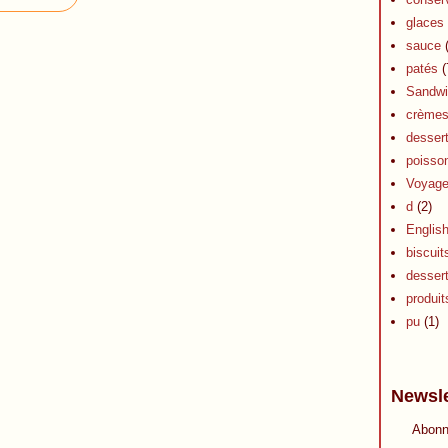
glaces 
sauce
(
patés
(
Sandwi
crèmes 
dessert
poisson
Voyag
d
(2)
Englis
biscuit
desser
produits
pu
(1)
Newsle
Abonn