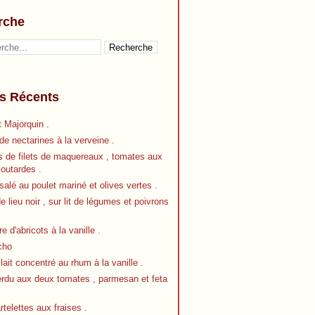
rche
es Récents
 Majorquin .
e nectarines à la verveine .
s de filets de maquereaux , tomates aux
outardes .
alé au poulet mariné et olives vertes .
de lieu noir , sur lit de légumes et poivrons
re d'abricots à la vanille .
cho
 lait concentré au rhum à la vanille .
erdu aux deux tomates , parmesan et feta
artelettes aux fraises .