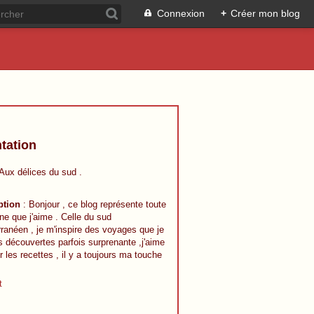
Connexion
+
Créer mon blog
tation
 Aux délices du sud .
ption
: Bonjour , ce blog représente toute
ine que j'aime . Celle du sud
ranéen , je m'inspire des voyages que je
s découvertes parfois surprenante ,j'aime
r les recettes , il y a toujours ma touche
t