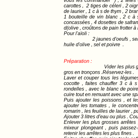
vous les commander ) , 2 têtes 
carottes , 2 tiges de céleri , 2 o
de laurier , 1 c à s de thym , 2 b
1 bouteille de vin blanc , 2 c 
concassées , 4 dosettes de safran ,
d(olive , croûtons de pain frotter à
Pour l'aïoli :
2 jaunes d'oeufs , sel , poiv
huile d'olive , sel et poivre .
Préparation :
Vider les plus gr
gros en tronçons .Réservez-les .
Laver et couper tous les légume
cocotte , faites chauffer 3 c à s
rondelles , avec le blanc de poire
cuire tout en remuant avec une sp
Puis ajouter les poissons , et le
ajouter les tomates , le concentr
romarin , les feuilles de laurier , 
Ajouter 3 litres d'eau ou plus . Cou
Enlever les plus grosses arrêtes
mixeur plongeant , puis passez
retenir les arrêtes les plus fines .