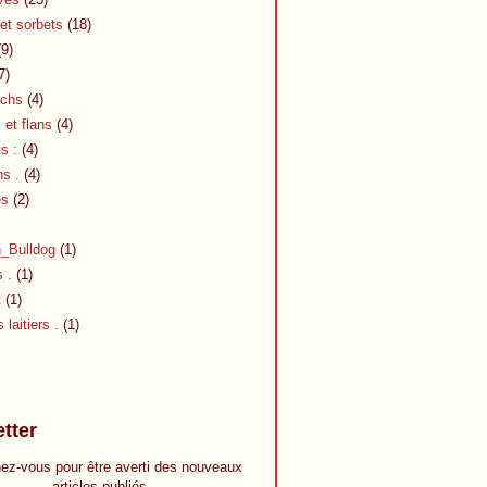
et sorbets
(18)
9)
7)
chs
(4)
et flans
(4)
s :
(4)
s .
(4)
es
(2)
h_Bulldog
(1)
s .
(1)
t
(1)
 laitiers .
(1)
tter
ez-vous pour être averti des nouveaux
articles publiés.