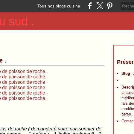
Tous nos blogs cuisine
u sud .
e .
Présen
Blog
:
Descri
la cuis
méditer
fais de
modifie
perso .
Contac
ns de roche ( demander à votre poissonnier de