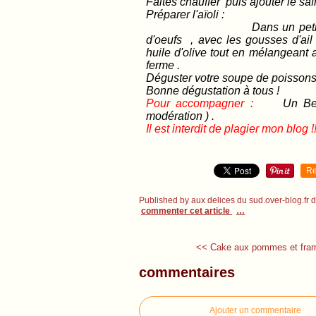
Faites chauffer puis ajouter le saf
Préparer l'aïoli :
Dans un petit saladier , 
d'oeufs , avec les gousses d'ail é
huile d'olive tout en mélangeant a
ferme .
Déguster votre soupe de poissons
Bonne dégustation à tous !
Pour accompagner :
Un Berg
modération ) .
Il est interdit de plagier mon blog !!
Re
Published by aux delices du sud.over-blog.fr
commenter cet article
…
<< Cake aux pommes et fram
commentaires
Ajouter un commentaire