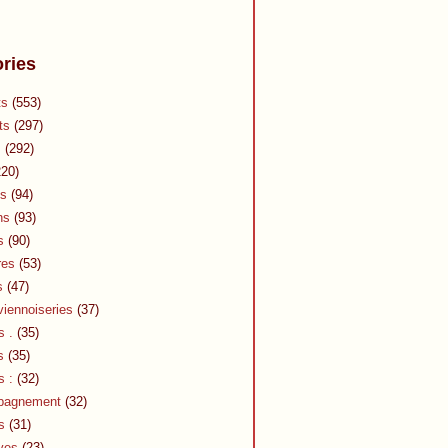
ries
ts
(553)
ts
(297)
s
(292)
20)
s
(94)
ns
(93)
s
(90)
res
(53)
s
(47)
viennoiseries
(37)
s .
(35)
s
(35)
s :
(32)
pagnement
(32)
s
(31)
ves
(23)