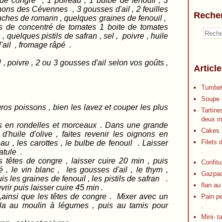
de congre , 1 poireau , 1 bulbe de fenouil , 3
ignons des Cévennes , 3 gousses d'ail , 2 feuilles
Reche
ranches de romarin , quelques graines de fenouil ,
à s de concentré de tomates 1 boite de tomates
 quelques pistils de safran , sel , poivre , huile
 l'ail , fromage râpé .
re , 2 ou 3 gousses d'ail selon vos goûts ,
Articl
Tumbet
Soupe d
os poissons , bien les lavez et couper les plus
Tartine
deux m
s en rondelles et morceaux . Dans une grande
Cakes s
 d'huile d'olive , faites revenir les oignons en
Filets 
au , les carottes , le bulbe de fenouil . Laisser
.
atule .
s têtes de congre , laisser cuire 20 min , puis
Confitu
é , le vin blanc , les gousses d'ail , le thym ,
Gazpa
puis les graines de fenouil , les pistils de safran .
flan au
vrir puis laisser cuire 45 min .
 ,ainsi que les têtes de congre . Mixer avec un
Pain p
-la au moulin à légumes , puis au tamis pour
.
Mini- t