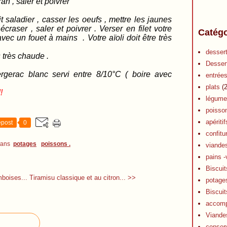
ran , saler et poivrer
casser les oeufs , mettre les jaunes
craser , saler et poivrer . Verser en filet votre
Catégo
vec un fouet à mains . Votre aïoli doit être très
desser
 très chaude .
Desser
erac blanc servi entre 8/10°C ( boire avec
entrée
plats
(2
!
légume
poisso
apéritif
post
0
confitu
dans
potages
poissons .
viande
pains -
Biscuit
boises...
Tiramisu classique et au citron... >>
potage
Biscuit
accom
Viande
conser