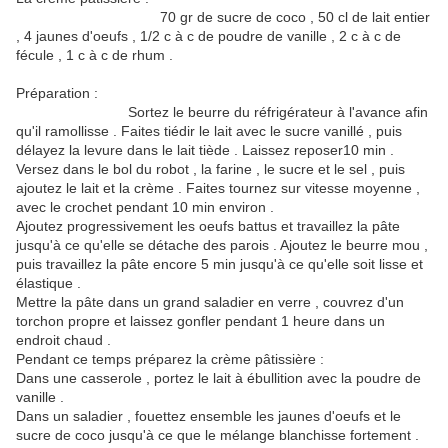
70 gr de sucre de coco , 50 cl de lait entier
, 4 jaunes d'oeufs , 1/2 c à c de poudre de vanille , 2 c à c de
fécule , 1 c à c de rhum .
Préparation :
Sortez le beurre du réfrigérateur à l'avance afin
qu'il ramollisse . Faites tiédir le lait avec le sucre vanillé , puis
délayez la levure dans le lait tiède . Laissez reposer10 min .
Versez dans le bol du robot , la farine , le sucre et le sel , puis
ajoutez le lait et la crème . Faites tournez sur vitesse moyenne ,
avec le crochet pendant 10 min environ .
Ajoutez progressivement les oeufs battus et travaillez la pâte
jusqu'à ce qu'elle se détache des parois . Ajoutez le beurre mou ,
puis travaillez la pâte encore 5 min jusqu'à ce qu'elle soit lisse et
élastique .
Mettre la pâte dans un grand saladier en verre , couvrez d'un
torchon propre et laissez gonfler pendant 1 heure dans un
endroit chaud .
Pendant ce temps préparez la crème pâtissière :
Dans une casserole , portez le lait à ébullition avec la poudre de
vanille .
Dans un saladier , fouettez ensemble les jaunes d'oeufs et le
sucre de coco jusqu'à ce que le mélange blanchisse fortement .