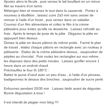
Ajoutez alors la fécule , puis versez le lait bouillant en un mince
filet au travers d'un tamis .
Mélangez bien et reversez le tout dans la casserole . Portez à
nouveau à ébullition , laissez cuire 2à3 min sans cesser de
remuer à l'aide d'un fouet , puis versez dans un saladier .
Couvrez d'un film alimentaire et collez le film à la crème
pâtissière pour évitez qu'elle ne dessèche . Laissez refroidir au
frais . Après le temps de pose de la pâte . Dégazez la pâte en
appuyant bien dessus .
Divisez la pâte en douze pâtons du même poids . Fariné le plan
de travail , étalez chaque pâtons en rectangle avec un rouleau à
pâtisserie . Etalez de la crème pâtissière dessus , saupoudrer de
pépites au chocolat . Puis roulez les rectangles sur eux même ,
les disposez dans des petits moules . Laissez gonfler encore 1
heure dans un endroit chaud .
Préchauffez le four th 180°C :
Battez le jaune d'oeuf avec un peu d'eau , à l'aide d'un pinceau
badigeonnez le dessus des brioches , saupoudrer de sucre perlé
.
Enfournez pendant 20/30 min . Laissez tiédir avant de déguster .
Bonne dégustation à tous !
Il est interdit de plagier mon blog !!!!