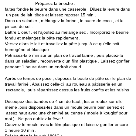
Préparez la brioche :
faites fondre le beurre dans une casserole . Diluez la levure dans
un peu de lait tiède et laissez reposer 15 min .
Dans un saladier , mélangez la farine , le sucre de coco , et la
pincée de sel .
Battre 1 oeuf , et l'ajoutez au mélange sec . Incorporez le beurre
fondu et mélangez la pâte rapidement .
Versez alors le lait et travaillez la pâte jusqu'à ce qu'elle soit
homogène et élastique .
Pétrissez-la 5 min sur un plan de travail fariné , puis placez-la
dans un saladier , recouverte d'un film plastique . Laissez gonfler
pendant 1 heure dans un endroit chaud .
Aprés ce temps de pose , déposez la boule de pâte sur le plan de
travail fariné . Abaissez celle-ci au rouleau à pâtisserie en un
rectangle, puis répartissez dessus les fruits confits et les raisins
.
Découpez des bandes de 4 cm de haut , les enroulez sur elle-
même ,puis disposez-les dans un moule beurré bien serrez et
assez haut avec une cheminé au centre ( moule à kouglof pour
moi ) . Ne pas oubliez la fève !
Couvrez le moule avec le film plastique et laissez gonfler encore
1 heure 30 min .