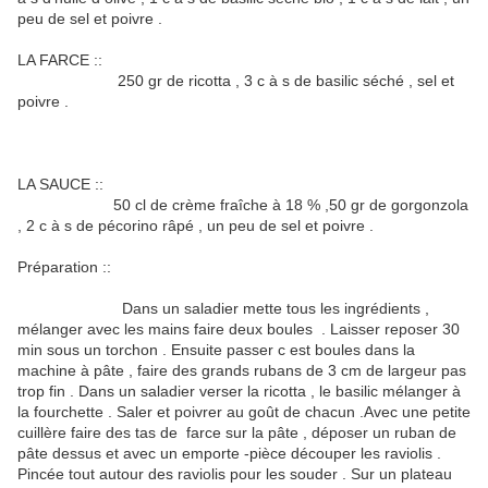
peu de sel et poivre .
LA FARCE ::
250 gr de ricotta , 3 c à s de basilic séché , sel et
poivre .
LA SAUCE ::
50 cl de crème fraîche à 18 % ,50 gr de gorgonzola
, 2 c à s de pécorino râpé , un peu de sel et poivre .
Préparation ::
Dans un saladier mette tous les ingrédients ,
mélanger avec les mains faire deux boules . Laisser reposer 30
min sous un torchon . Ensuite passer c est boules dans la
machine à pâte , faire des grands rubans de 3 cm de largeur pas
trop fin . Dans un saladier verser la ricotta , le basilic mélanger à
la fourchette . Saler et poivrer au goût de chacun .Avec une petite
cuillère faire des tas de farce sur la pâte , déposer un ruban de
pâte dessus et avec un emporte -pièce découper les raviolis .
Pincée tout autour des raviolis pour les souder . Sur un plateau