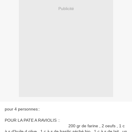
Publicité
pour 4 personnes::
POUR LA PATE A RAVIOLIS ::
200 gr de farine , 2 oeufs , 1 c
à s d'huile d olive , 1 c à s de basilic séché bio , 1 c à s de lait , un