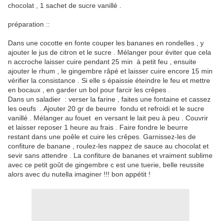
chocolat , 1 sachet de sucre vanillé .
préparation ::
Dans une cocotte en fonte couper les bananes en rondelles , y
ajouter le jus de citron et le sucre . Mélanger pour éviter que cela
n accroche laisser cuire pendant 25 min à petit feu , ensuite
ajouter le rhum , le gingembre râpé et laisser cuire encore 15 min
vérifier la consistance . Si elle s épaissie éteindre le feu et mettre
en bocaux , en garder un bol pour farcir les crêpes .
Dans un saladier : verser la farine , faites une fontaine et cassez
les oeufs . Ajouter 20 gr de beurre fondu et refroidi et le sucre
vanillé . Mélanger au fouet en versant le lait peu à peu . Couvrir
et laisser reposer 1 heure au frais . Faire fondre le beurre
restant dans une poêle et cuire les crêpes. Garnissez-les de
confiture de banane , roulez-les nappez de sauce au chocolat et
sevir sans attendre . La confiture de bananes et vraiment sublime
avec ce petit goût de gingembre c est une tuerie, belle reussite
alors avec du nutella imaginer !!! bon appétit !