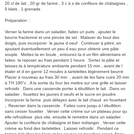
20 cl de lait , 20 gr de farine , 3 c à s de confiture de châtaignes ,
5 kiwis , 1 grenade .
Préparation ::
Verser la farine dans un saladier, faites un puits , ajouter le
beurre fractionné et une pincée de sel . Malaxer du bout des
doigts, puis incorporer le jaune d oeuf . Continuer à pétrir, en
ajoutant éventuellement un peu d eau pour obtenir une pâte
souple . Mettez-la en boule , entourez-la d un film alimentaire et
faites- la reposer au frais pendant 1 heure . Sortez la pâte et
laissez-la à température ambiante pendant 15 min , avant de l
étaler et d en garnir 12 moules à tartelettes légèrement beurré.
Placer à nouveau au frais 30 min , avant de les faire cuire 20 min
à TH 180°c . A la sortie du four les mettre sur une grille et laisser
refroidir . Dans une casserole porter à ébullition le lait . Dans un
saladier , fouettez les jaunes d oeufs et le sucre en poudre .
Incorporer la farine puis délayez avec le lait chaud en fouettant
;. Reverser dans la casserole . Faites cuire jusqu à l ébullition
sans cesser fouetter . Verser cette crème sur un plateau pour qu
elle refroidisse plus vite, ensuite le remettre dans un saladier .
Ajouter la confiture de châtaigne et bien mélanger . Verser cette
crème au fond des tartelettes . Laisser refroidir . Pendant ce