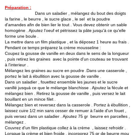
Préparation :
Dans un saladier , mélangez du bout des doigts
la farine , le beurre , le sucre glace , le sel et la poudre
d'amandes afin de bien lier le tout . Vous devez obtenir un sable
homogène . Ajoutez l'oeuf et pétrissez la pâte jusqu'à ce qu'elle
forme une boule .
La mettre dans un film plastique , et la déposez 1 heure au frais .
Pendant ce temps préparez la crème mousseline :
Coupez la gousse de vanille en deux dans le sens de la longueur
, puis retirez les graines avec la pointe d'un couteau se trouvant
à l'interieur .
Mélangez les graines au sucre en poudre .Dans une casserole ,
portez le lait à ébullition avec la gousse de vanille .
Dans un saladier , fouettez ensemble les jaunes et le sucre
vanillé jusquà ce que le mélange blanchisse . Ajoutez la fécule et
mélangez bien . Retirez la gousse de vanille , puis versez le lait
bouillant en un mince filet .
Mélangez bien et reversez dans la casserole . Portez à ébullition ,
laissez cuire 1/2 min sans cesser de remuer à l'aide d'un fouet ,
puis versez dans un saladier . Ajoutez 75 gr beurre en parcelles ,
mélangez .
Couvrez d'un film plastique collez à la crème , laissez refroidir .
Lorsque la crème et bien froide , incorporez 75 gr de beurre mou