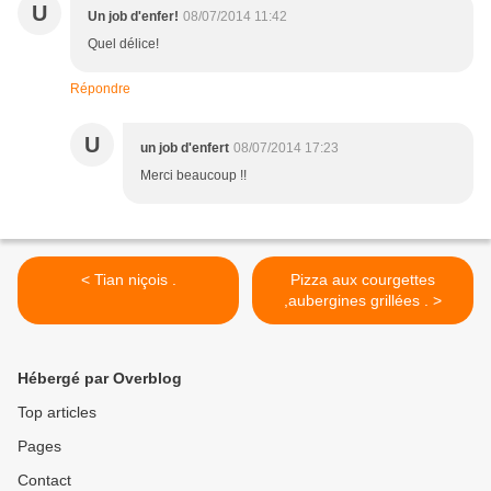
U
Un job d'enfer!
08/07/2014 11:42
Quel délice!
Répondre
U
un job d'enfert
08/07/2014 17:23
Merci beaucoup !!
< Tian niçois .
Pizza aux courgettes
,aubergines grillées . >
Hébergé par Overblog
Top articles
Pages
Contact