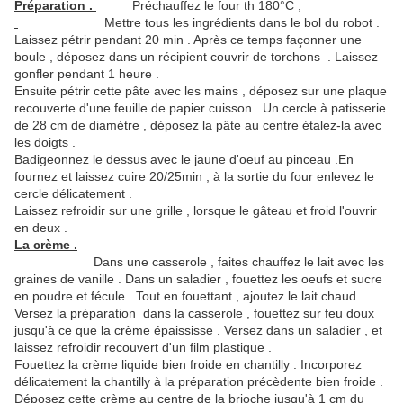
Préparation .
Préchauffez le four th 180°C ;
Mettre tous les ingrédients dans le bol du robot .
Laissez pétrir pendant 20 min . Après ce temps façonner une
boule , déposez dans un récipient couvrir de torchons . Laissez
gonfler pendant 1 heure .
Ensuite pétrir cette pâte avec les mains , déposez sur une plaque
recouverte d'une feuille de papier cuisson . Un cercle à patisserie
de 28 cm de diamétre , déposez la pâte au centre étalez-la avec
les doigts .
Badigeonnez le dessus avec le jaune d'oeuf au pinceau .En
fournez et laissez cuire 20/25min , à la sortie du four enlevez le
cercle délicatement .
Laissez refroidir sur une grille , lorsque le gâteau et froid l'ouvrir
en deux .
La crème .
Dans une casserole , faites chauffez le lait avec les
graines de vanille . Dans un saladier , fouettez les oeufs et sucre
en poudre et fécule . Tout en fouettant , ajoutez le lait chaud .
Versez la préparation dans la casserole , fouettez sur feu doux
jusqu'à ce que la crème épaississe . Versez dans un saladier , et
laissez refroidir recouvert d'un film plastique .
Fouettez la crème liquide bien froide en chantilly . Incorporez
délicatement la chantilly à la préparation précèdente bien froide .
Déposez cette crème au centre de la brioche jusqu'à 1 cm du