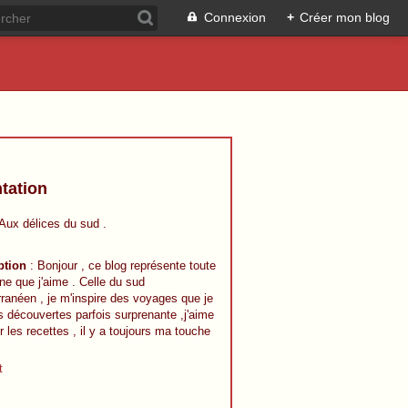
Connexion
+
Créer mon blog
tation
 Aux délices du sud .
ption
: Bonjour , ce blog représente toute
ine que j'aime . Celle du sud
ranéen , je m'inspire des voyages que je
s découvertes parfois surprenante ,j'aime
r les recettes , il y a toujours ma touche
t