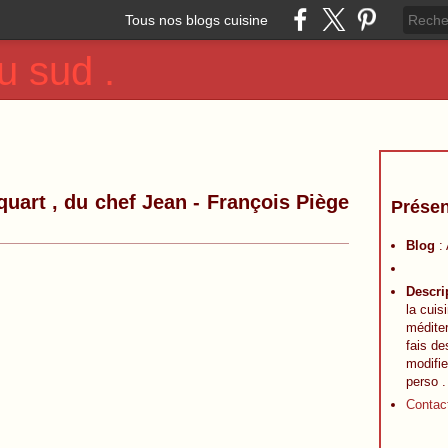
Tous nos blogs cuisine
u sud .
quart , du chef Jean - François Piège
Présen
Blog
:
Descri
la cuis
méditer
fais de
modifie
perso .
Contac