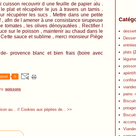
 cuisson recouvrir d une feuille de papier alu .
le plat et récupérer le jus à travers un tamis .
our récupérer les sucs . Mettre dans une petite
Catégo
vif , afin de l amener à une consistance sirupeuse
e tomates , les olives dénoyautées . Rectifier l
uce sur le poisson , maintenir au chaud dans le
desser
 . Cette sauce et sublime , merci monsieur Piège
Desser
entrée
plats
(2
e- provence blanc et bien frais (boire avec
légume
poisso
apéritif
post
0
confitu
viande
ns
poissons
pains -
Biscuit
potage
ison au...
// Cookies aux pépites de... >>
Biscuit
accom
Viande
conser