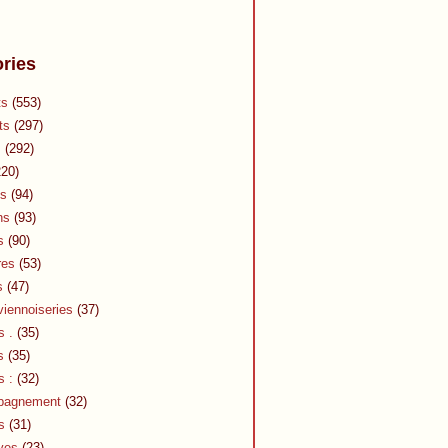
ries
ts
(553)
ts
(297)
s
(292)
20)
s
(94)
ns
(93)
s
(90)
res
(53)
s
(47)
viennoiseries
(37)
s .
(35)
s
(35)
s :
(32)
pagnement
(32)
s
(31)
ves
(23)