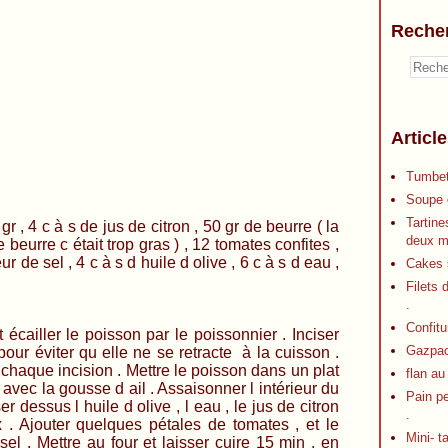
Reche
Articl
Tumbet
Soupe d
Tartine
s de jus de citron , 50 gr de beurre ( la
deux m
 beurre c était trop gras ) , 12 tomates confites ,
eur de sel , 4 c à s d huile d olive , 6 c à s d eau ,
Cakes s
Filets 
.
Confitu
e poisson par le poissonnier . Inciser
Gazpa
our éviter qu elle ne se retracte à la cuisson .
chaque incision . Mettre le poisson dans un plat
flan au
on avec la gousse d ail . Assaisonner l intérieur du
Pain p
r dessus l huile d olive , l eau , le jus de citron
.
 . Ajouter quelques pétales de tomates , et le
Mini- t
sel . Mettre au four et laisser cuire 15 min , en