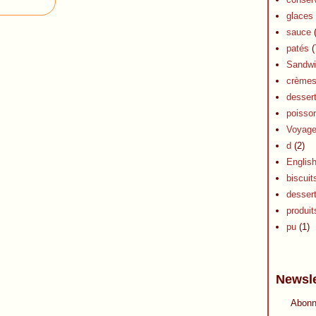
glaces 
sauce
(
patés
(
Sandwi
crèmes 
dessert
poisson
Voyag
d
(2)
Englis
biscuit
desser
produits
pu
(1)
Newsle
Abonn