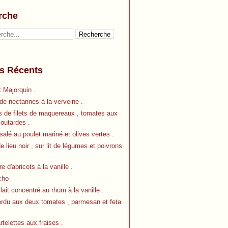
rche
es Récents
 Majorquin .
e nectarines à la verveine .
s de filets de maquereaux , tomates aux
outardes .
alé au poulet mariné et olives vertes .
de lieu noir , sur lit de légumes et poivrons
re d'abricots à la vanille .
cho
 lait concentré au rhum à la vanille .
erdu aux deux tomates , parmesan et feta
artelettes aux fraises .