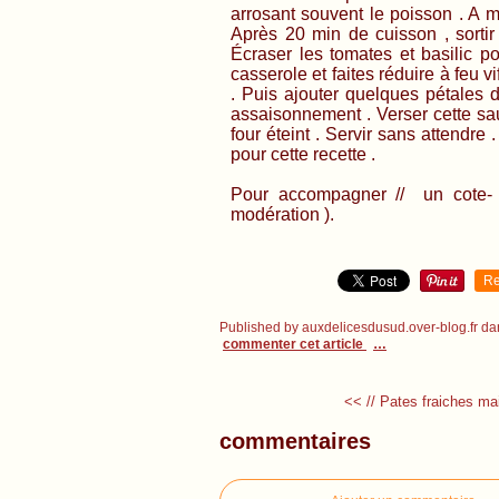
arrosant souvent le poisson . A mi
Après 20 min de cuisson , sortir 
Écraser les tomates et basilic p
casserole et faites réduire à feu 
. Puis ajouter quelques pétales d
assaisonnement . Verser cette sa
four éteint . Servir sans attendre
pour cette recette .
Pour accompagner // un cote- d
modération ).
Re
Published by auxdelicesdusud.over-blog.fr
da
commenter cet article
…
<< // Pates fraiches ma
commentaires