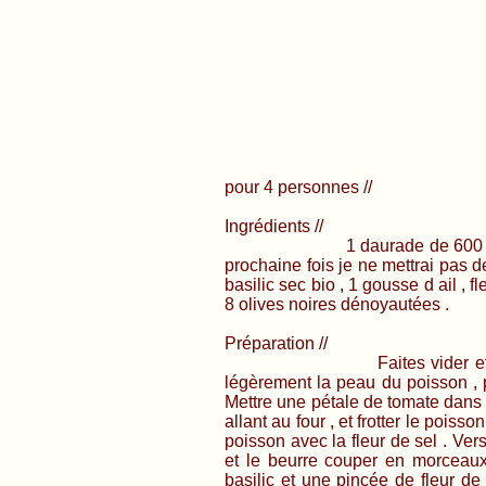
pour 4 personnes //
Ingrédients //
1 daurade de 600 gr , 4 c à 
prochaine fois je ne mettrai pas de
basilic sec bio , 1 gousse d ail , fl
8 olives noires dénoyautées .
Préparation //
Faites vider et écailler l
légèrement la peau du poisson , p
Mettre une pétale de tomate dans 
allant au four , et frotter le poiss
poisson avec la fleur de sel . Verse
et le beurre couper en morceaux
basilic et une pincée de fleur de 