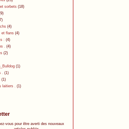
et sorbets
(18)
9)
7)
chs
(4)
et flans
(4)
s :
(4)
s .
(4)
es
(2)
h_Bulldog
(1)
s .
(1)
t
(1)
 laitiers .
(1)
tter
ez-vous pour être averti des nouveaux
articles publiés.