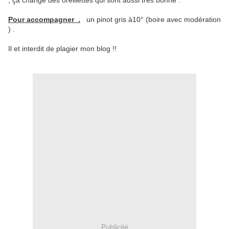
, ça change des oreillettes qui sont aussi très bonne .
Pour accompagner .
un pinot gris à10° (boire avec modération
) .
Il et interdit de plagier mon blog !!
Publicité