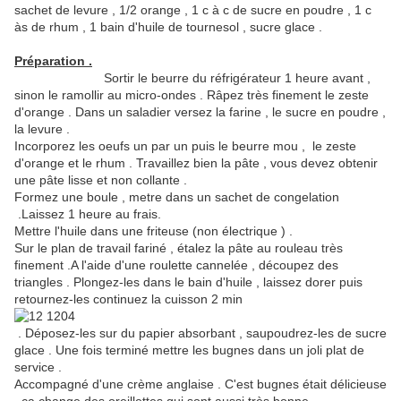
sachet de levure , 1/2 orange , 1 c à c de sucre en poudre , 1 c
às de rhum , 1 bain d'huile de tournesol , sucre glace .
Préparation .
Sortir le beurre du réfrigérateur 1 heure avant ,
sinon le ramollir au micro-ondes . Râpez très finement le zeste
d'orange . Dans un saladier versez la farine , le sucre en poudre ,
la levure .
Incorporez les oeufs un par un puis le beurre mou , le zeste
d'orange et le rhum . Travaillez bien la pâte , vous devez obtenir
une pâte lisse et non collante .
Formez une boule , metre dans un sachet de congelation
.Laissez 1 heure au frais.
Mettre l'huile dans une friteuse (non électrique ) .
Sur le plan de travail fariné , étalez la pâte au rouleau très
finement .A l'aide d'une roulette cannelée , découpez des
triangles . Plongez-les dans le bain d'huile , laissez dorer puis
retournez-les continuez la cuisson 2 min
. Déposez-les sur du papier absorbant , saupoudrez-les de sucre
glace . Une fois terminé mettre les bugnes dans un joli plat de
service .
Accompagné d'une crème anglaise . C'est bugnes était délicieuse