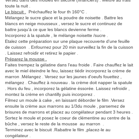
Versez dans des moules en silicone (financiers) . Mettre au frais
toute la nuit .
Le biscuit .
Préchauffez le four th 160°C .
Mélangez le sucre glace et la poudre de noisette . Battre les
blancs en neige mousseux , versez le sucre et continuez de
battre jusqu'à ce que les blancs devienne ferme .
Incorporez à la spatule , le mélange noisette /sucre .
Etalez cette préparation sur une plaque recouverte d'une feuille
de cuisson . Enfournez pour 20 min surveillez la fin de la cuisson
. Laissez refroidir et retirez le papier .
Préparez la mousse .
Faites trempez la gélatine dans l'eau froide . Faire chauffez le lait
avec le miel éteindre le feu, laissez tiédir incorporez la crème de
marron .Mélangez . Versez sur les jaunes d'oeufs fouettez ,
mélangez . Chauffez à nouveau . la crème doit napper la spatule
. Hors du feu , incorporez la gélatine éssorée. Laissez refroidir ,
montez la crème en chantilly puis incorporez .
Filmez un moule à cake , en laissant déborder le film .Versez
ensuite la crème aux marrons au 1/3du moule , parsemez de
brisures de marrons et placez au congélateur pendant 3 heures .
Sortez le moule et posez le coeur de clémentine au centre de la
bûche , versez le reste de la mousse au marron .
Terminez avec le biscuit .Rabattre le film ,placez-le au
congélateur .