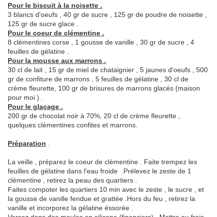
Pour le biscuit à la noisette .
3 blancs d'oeufs , 40 gr de sucre , 125 gr de poudre de noisette ,
125 gr de sucre glace .
Pour le coeur de clémentine .
8 clémentines corse , 1 gousse de vanille , 30 gr de sucre , 4
feuilles de gélatine .
Pour la mousse aux marrons .
30 cl de lait , 15 gr de miel de chataignier , 5 jaunes d'oeufs , 500
gr de confiture de marrons , 5 feuilles de gélatine , 30 cl de
crème fleurette, 100 gr de brisures de marrons glacés (maison
pour moi ) .
Pour le glaçage .
200 gr de chocolat noir à 70%, 20 cl de crème fleurette ,
quelques clémentines confites et marrons.
Préparation
.
La veille , préparez le coeur de clémentine . Faite trempez les
feuilles de gélatine dans l'eau froide .Prélevez le zeste de 1
clémentine , retirez la peau des quartiers .
Faites compoter les quartiers 10 min avec le zeste , le sucre , et
la gousse de vanille fendue et grattée .Hors du feu , retirez la
vanille et incorporez la gélatine éssorée .