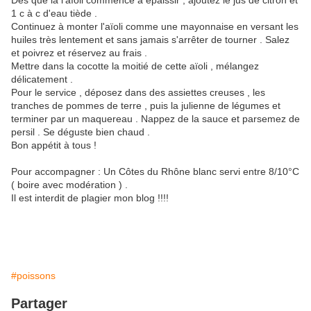
Dès que la l'aïoli commence à épaissir , ajoutez le jus de citron et
1 c à c d'eau tiède .
Continuez à monter l'aïoli comme une mayonnaise en versant les
huiles très lentement et sans jamais s'arrêter de tourner . Salez
et poivrez et réservez au frais .
Mettre dans la cocotte la moitié de cette aïoli , mélangez
délicatement .
Pour le service , déposez dans des assiettes creuses , les
tranches de pommes de terre , puis la julienne de légumes et
terminer par un maquereau . Nappez de la sauce et parsemez de
persil . Se déguste bien chaud .
Bon appétit à tous !
Pour accompagner : Un Côtes du Rhône blanc servi entre 8/10°C
( boire avec modération ) .
Il est interdit de plagier mon blog !!!!
#poissons
Partager