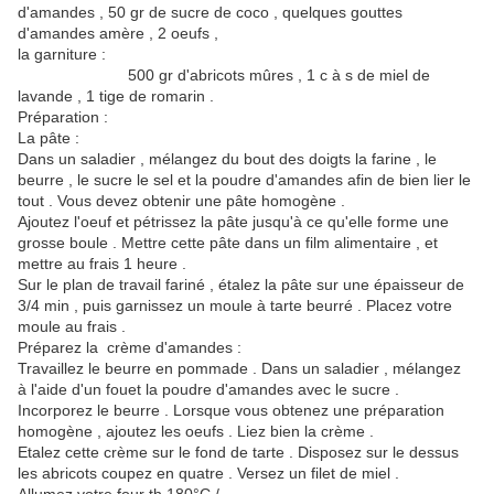
d'amandes , 50 gr de sucre de coco , quelques gouttes
d'amandes amère , 2 oeufs ,
la garniture :
500 gr d'abricots mûres , 1 c à s de miel de
lavande , 1 tige de romarin .
Préparation :
La pâte :
Dans un saladier , mélangez du bout des doigts la farine , le
beurre , le sucre le sel et la poudre d'amandes afin de bien lier le
tout . Vous devez obtenir une pâte homogène .
Ajoutez l'oeuf et pétrissez la pâte jusqu'à ce qu'elle forme une
grosse boule . Mettre cette pâte dans un film alimentaire , et
mettre au frais 1 heure .
Sur le plan de travail fariné , étalez la pâte sur une épaisseur de
3/4 min , puis garnissez un moule à tarte beurré . Placez votre
moule au frais .
Préparez la crème d'amandes :
Travaillez le beurre en pommade . Dans un saladier , mélangez
à l'aide d'un fouet la poudre d'amandes avec le sucre .
Incorporez le beurre . Lorsque vous obtenez une préparation
homogène , ajoutez les oeufs . Liez bien la crème .
Etalez cette crème sur le fond de tarte . Disposez sur le dessus
les abricots coupez en quatre . Versez un filet de miel .