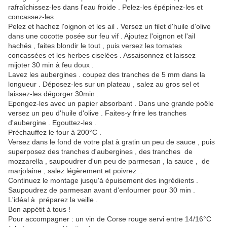
rafraîchissez-les dans l'eau froide . Pelez-les épépinez-les et
concassez-les .
Pelez et hachez l'oignon et les ail . Versez un filet d'huile d'olive
dans une cocotte posée sur feu vif . Ajoutez l'oignon et l'ail
hachés , faites blondir le tout , puis versez les tomates
concassées et les herbes ciselées . Assaisonnez et laissez
mijoter 30 min à feu doux .
Lavez les aubergines . coupez des tranches de 5 mm dans la
longueur . Déposez-les sur un plateau , salez au gros sel et
laissez-les dégorger 30min .
Epongez-les avec un papier absorbant . Dans une grande poêle
versez un peu d'huile d'olive . Faites-y frire les tranches
d'aubergine . Egouttez-les .
Préchauffez le four à 200°C .
Versez dans le fond de votre plat à gratin un peu de sauce , puis
superposez des tranches d'aubergines , des tranches de
mozzarella , saupoudrer d'un peu de parmesan , la sauce , de
marjolaine , salez légèrement et poivrez .
Continuez le montage jusqu'à épuisement des ingrédients .
Saupoudrez de parmesan avant d'enfourner pour 30 min .
L'idéal à préparez la veille .
Bon appétit à tous !
Pour accompagner : un vin de Corse rouge servi entre 14/16°C