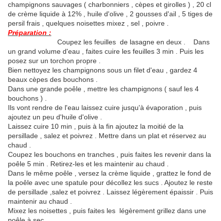
champignons sauvages ( charbonniers , cèpes et girolles ) , 20 cl
de crème liquide à 12% , huile d'olive , 2 gousses d'ail , 5 tiges de
persil frais , quelques noisettes mixez , sel , poivre .
Préparation :
Coupez les feuilles de lasagne en deux . Dans
un grand volume d'eau , faites cuire les feuilles 3 min . Puis les
posez sur un torchon propre .
Bien nettoyez les champignons sous un filet d'eau , gardez 4
beaux cèpes des bouchons .
Dans une grande poêle , mettre les champignons ( sauf les 4
bouchons ) .
Ils vont rendre de l'eau laissez cuire jusqu'à évaporation , puis
ajoutez un peu d'huile d'olive .
Laissez cuire 10 min , puis à la fin ajoutez la moitié de la
persillade , salez et poivrez . Mettre dans un plat et réservez au
chaud .
Coupez les bouchons en tranches , puis faites les revenir dans la
poêle 5 min . Retirez-les et les maintenir au chaud .
Dans le même poêle , versez la crème liquide , grattez le fond de
la poêle avec une spatule pour décollez les sucs . Ajoutez le reste
de persillade ,salez et poivrez . Laissez légèrement épaissir . Puis
maintenir au chaud .
Mixez les noisettes , puis faites les légèrement grillez dans une
poêle à sec .