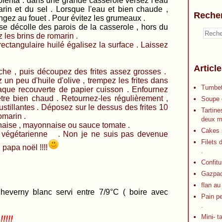
polenta : dans une grande casserole versez l'eau
rin et du sel . Lorsque l'eau et bien chaude ,
Reche
ngez au fouet . Pour évitez les grumeaux .
 se décolle des parois de la casserole , hors du
 les brins de romarin .
ectangulaire huilé égalisez la surface . Laissez
Articl
che , puis découpez des frites assez grosses .
un peu d'huile d'olive , trempez les frites dans
Tumbet
laque recouverte de papier cuisson . Enfournez
être bien chaud . Retournez-les régulièrement ,
Soupe d
oustillantes . Déposez sur le dessus des frites 10
Tartine
omarin .
deux m
aise , mayonnaise ou sauce tomate .
Cakes s
ne végétarienne . Non je ne suis pas devenue
Filets 
papa noël !!!!
.
Confitu
Gazpa
flan au
rny blanc servi entre 7/9°C ( boire avec
Pain p
.
Mini- t
!!!!