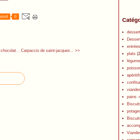
post
0
Catégo
desser
Desser
entrée
chocolat...
Carpaccio de saint-jacques... >>
plats
(2
légume
poisso
apéritif
confitu
viande
pains -
Biscuit
potage
Biscuit
accom
Viande
conser