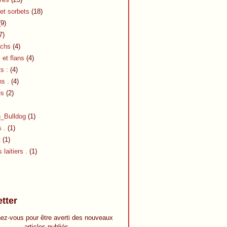
et sorbets
(18)
9)
7)
chs
(4)
et flans
(4)
s :
(4)
s .
(4)
es
(2)
h_Bulldog
(1)
s .
(1)
t
(1)
 laitiers .
(1)
tter
ez-vous pour être averti des nouveaux
articles publiés.