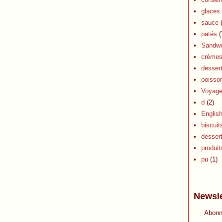
glaces 
sauce
(
patés
(
Sandwi
crèmes 
dessert
poisson
Voyag
d
(2)
Englis
biscuit
desser
produits
pu
(1)
Newsle
Abonn