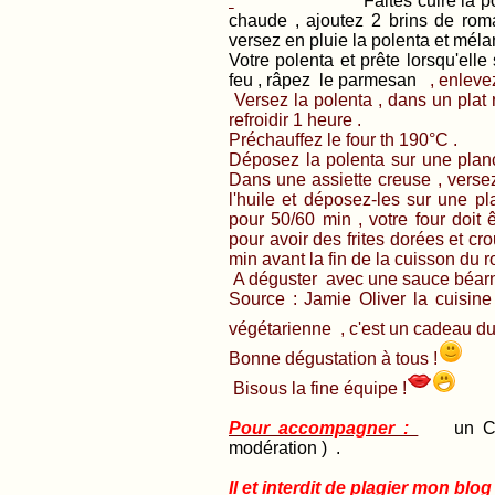
Faites cuire la 
chaude , ajoutez 2 brins de roma
versez en pluie la polenta et méla
Votre polenta et prête lorsqu'elle
feu , râpez le parmesan
, enlevez
Versez la polenta , dans un plat r
refroidir 1 heure .
Préchauffez le four th 190°C .
Déposez la polenta sur une plan
Dans une assiette creuse , versez 
l'huile et déposez-les sur une p
pour 50/60 min , votre four doit 
pour avoir des frites dorées et cr
min avant la fin de la cuisson du r
A déguster avec une sauce béarn
Source : Jamie Oliver la cuisi
végétarienne , c'est un cadeau du 
Bonne dégustation à tous !
Bisous la fine équipe !
Pour accompagner :
un Cheve
modération ) .
Il et interdit de plagier mon blog !