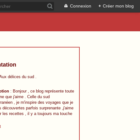
Connexion
+
Créer mon blog
tation
 Aux délices du sud .
ption
: Bonjour , ce blog représente toute
ine que j'aime . Celle du sud
ranéen , je m'inspire des voyages que je
s découvertes parfois surprenante ,j'aime
r les recettes , il y a toujours ma touche
t