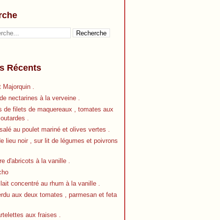
rche
es Récents
 Majorquin .
e nectarines à la verveine .
s de filets de maquereaux , tomates aux
outardes .
alé au poulet mariné et olives vertes .
de lieu noir , sur lit de légumes et poivrons
re d'abricots à la vanille .
cho
 lait concentré au rhum à la vanille .
erdu aux deux tomates , parmesan et feta
artelettes aux fraises .