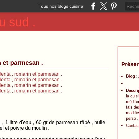
Tous nos blogs cuisine
u sud .
n et parmesan .
Présen
Blog
:
Descri
la cuis
méditer
fais de
modifie
perso .
 , 1 litre d'eau , 60 gr de parmesan râpé , huile
Contac
 sel et poivre du moulin .