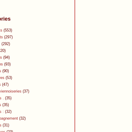
ries
ts
(553)
ts
(297)
s
(292)
20)
s
(94)
ns
(93)
s
(90)
res
(53)
s
(47)
viennoiseries
(37)
s .
(35)
s
(35)
s :
(32)
pagnement
(32)
s
(31)
ves
(23)