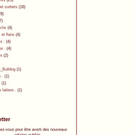
et sorbets
(18)
9)
7)
chs
(4)
et flans
(4)
s :
(4)
s .
(4)
es
(2)
h_Bulldog
(1)
s .
(1)
t
(1)
 laitiers .
(1)
tter
ez-vous pour être averti des nouveaux
articles publiés.