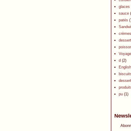
glaces 
sauce
(
patés
(
Sandwi
crèmes 
dessert
poisson
Voyag
d
(2)
Englis
biscuit
desser
produits
pu
(1)
Newsle
Abonn