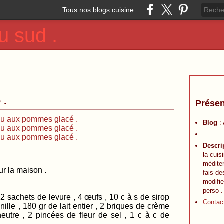
Tous nos blogs cuisine
u sud .
 .
Présen
Blog
:
Descri
la cuis
méditer
ur la maison .
fais de
modifie
perso .
s de levure , 4 œufs , 10 c à s de sirop
Contac
ille , 180 gr de lait entier , 2 briques de crème
neutre , 2 pincées de fleur de sel , 1 c à c de