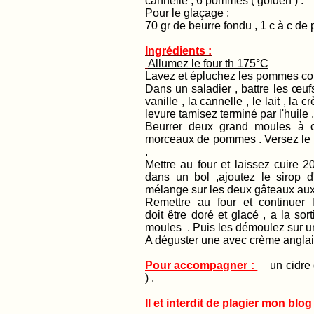
cannelle , 6 pommes ( golden ) .
Pour le glaçage :
70 gr de beurre fondu , 1 c à c de 
Ingrédients :
Allumez le four th 175°C
Lavez et épluchez les pommes cou
Dans un saladier , battre les œufs 
vanille , la cannelle , le lait , la
levure tamisez terminé par l'huile
Beurrer deux grand moules à c
morceaux de pommes . Versez le r
.
Mettre au four et laissez cuire 
dans un bol ,ajoutez le sirop d
mélange sur les deux gâteaux au
Remettre au four et continuer
doit être doré et glacé , a la sor
moules . Puis les démoulez sur une 
A déguster une avec crème anglai
Pour accompagner :
un cidre d
) .
Il et interdit de plagier mon blog 