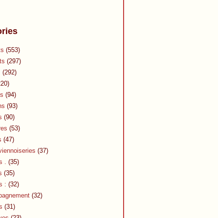
ries
ts
(553)
ts
(297)
s
(292)
20)
s
(94)
ns
(93)
s
(90)
res
(53)
s
(47)
viennoiseries
(37)
s .
(35)
s
(35)
s :
(32)
pagnement
(32)
s
(31)
ves
(23)