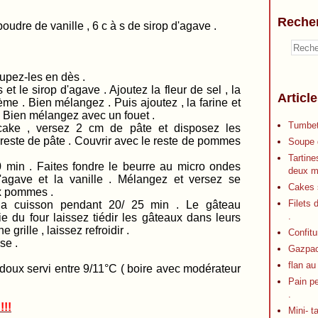
Reche
poudre de vanille , 6 c à s de sirop d'agave .
pez-les en dès .
et le sirop d'agave . Ajoutez la fleur de sel , la
Articl
 crème . Bien mélangez . Puis ajoutez , la farine et
 . Bien mélangez avec un fouet .
Tumbet
ake , versez 2 cm de pâte et disposez les
este de pâte . Couvrir avec le reste de pommes
Soupe d
Tartine
20 min . Faites fondre le beurre au micro ondes
deux m
'agave et la vanille . Mélangez et versez se
Cakes s
x pommes .
Filets 
 la cuisson pendant 20/ 25 min . Le gâteau
.
tie du four laissez tiédir les gâteaux dans leurs
grille , laissez refroidir .
Confitu
se .
Gazpa
flan au
oux servi entre 9/11°C ( boire avec modérateur
Pain p
.
!!!
Mini- t