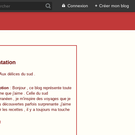
Connexion
+
Créer mon blog
tation
 Aux délices du sud .
ption
: Bonjour , ce blog représente toute
ine que j'aime . Celle du sud
ranéen , je m'inspire des voyages que je
s découvertes parfois surprenante ,j'aime
r les recettes , il y a toujours ma touche
t