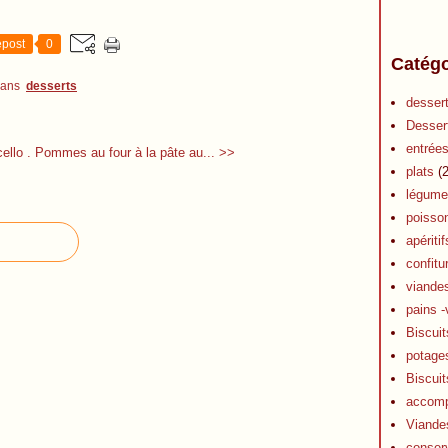
post
0
Catégo
dans
desserts
desser
Desser
entrée
ello .
Pommes au four à la pâte au... >>
plats
(2
légume
poisso
apéritif
confitu
viande
pains -
Biscuit
potage
Biscuit
accom
Viande
conser