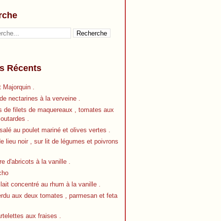
rche
es Récents
 Majorquin .
e nectarines à la verveine .
s de filets de maquereaux , tomates aux
outardes .
alé au poulet mariné et olives vertes .
de lieu noir , sur lit de légumes et poivrons
re d'abricots à la vanille .
cho
 lait concentré au rhum à la vanille .
erdu aux deux tomates , parmesan et feta
artelettes aux fraises .