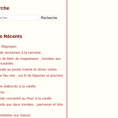
rche
es Récents
 Majorquin .
e nectarines à la verveine .
s de filets de maquereaux , tomates aux
outardes .
alé au poulet mariné et olives vertes .
de lieu noir , sur lit de légumes et poivrons
re d'abricots à la vanille .
cho
 lait concentré au rhum à la vanille .
erdu aux deux tomates , parmesan et feta
artelettes aux fraises .