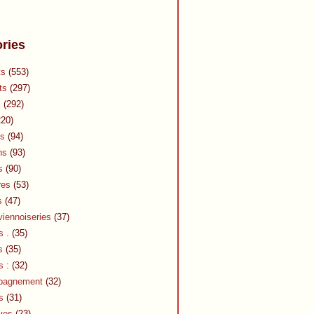
ries
ts
(553)
ts
(297)
s
(292)
20)
s
(94)
ns
(93)
s
(90)
res
(53)
s
(47)
viennoiseries
(37)
s .
(35)
s
(35)
s :
(32)
pagnement
(32)
s
(31)
ves
(23)