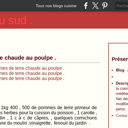
Tous nos blogs cuisine
u sud .
e chaude au poulpe .
Présen
Blog
:
Descri
la cuis
méditer
fais de
modifie
500 de pommes de terre primeur de
perso .
 herbes pour la cuisson du poisson , 1 carotte ,
Contac
rdin , 1 c à c de câpres, , quelques cornichons
vre du moulin ,vinaigrette, fenouil du jardin .