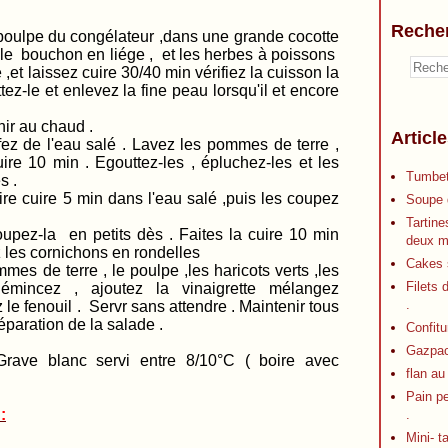
Reche
du congélateur ,dans une grande cocotte
, le bouchon en liége , et les herbes à poissons
 ,et laissez cuire 30/40 min vérifiez la cuisson la
tez-le et enlevez la fine peau lorsqu'il et encore
nir au chaud .
Articl
fez de l'eau salé . Lavez les pommes de terre ,
ire 10 min . Egouttez-les , épluchez-les et les
Tumbet
s .
faire cuire 5 min dans l'eau salé ,puis les coupez
Soupe d
Tartine
upez-la en petits dès . Faites la cuire 10 min
deux m
 les cornichons en rondelles
Cakes s
es de terre , le poulpe ,les haricots verts ,les
Filets 
 émincez , ajoutez la vinaigrette mélangez
.
 le fenouil . Servr sans attendre . Maintenir tous
paration de la salade .
Confitu
Gazpa
 blanc servi entre 8/10°C ( boire avec
flan au
Pain p
:
.
Mini- t