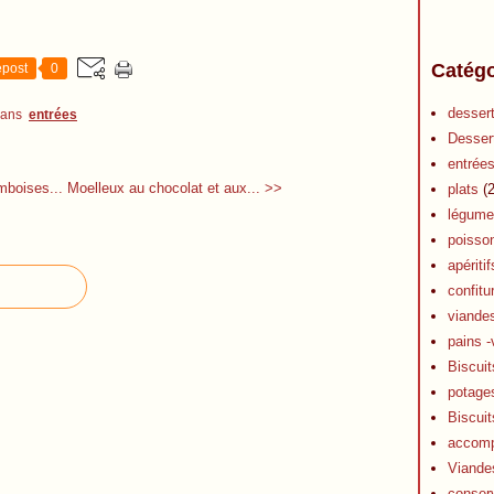
Catégo
post
0
desser
dans
entrées
Desser
entrée
mboises...
Moelleux au chocolat et aux... >>
plats
(2
légume
poisso
apéritif
confitu
viande
pains -
Biscuit
potage
Biscuit
accom
Viande
conser