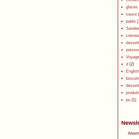
glaces 
sauce
(
patés
(
Sandwi
crèmes 
dessert
poisson
Voyag
d
(2)
Englis
biscuit
desser
produits
pu
(1)
Newsle
Abonn