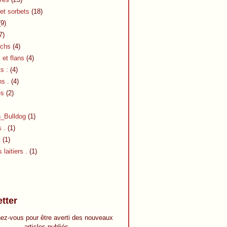
et sorbets
(18)
9)
7)
chs
(4)
et flans
(4)
s :
(4)
s .
(4)
es
(2)
h_Bulldog
(1)
s .
(1)
t
(1)
 laitiers .
(1)
tter
ez-vous pour être averti des nouveaux
articles publiés.