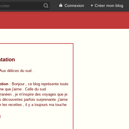
Connexion
+
Créer mon blog
tation
 Aux délices du sud .
ption
: Bonjour , ce blog représente toute
ine que j'aime . Celle du sud
ranéen , je m'inspire des voyages que je
s découvertes parfois surprenante ,j'aime
r les recettes , il y a toujours ma touche
t