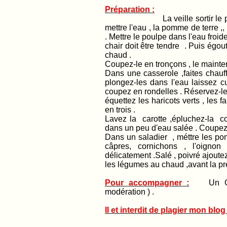
Préparation :
La veille sortir le poulpe 
mettre l'eau , la pomme de terre ,
. Mettre le poulpe dans l'eau froide
chair doit être tendre . Puis égout
chaud .
Coupez-le en tronçons , le mainte
Dans une casserole ,faites chauf
plongez-les dans l'eau laissez cu
coupez en rondelles . Réservez-le
équettez les haricots verts , les 
en trois .
Lavez la carotte ,épluchez-la co
dans un peu d'eau salée . Coupez
Dans un saladier , méttre les pomm
câpres, cornichons , l'oignon
délicatement .Salé , poivré ajoutez
les légumes au chaud ,avant la pré
Pour accompagner :
Un Grave
modération ) .
Il et interdit de plagier mon blog 