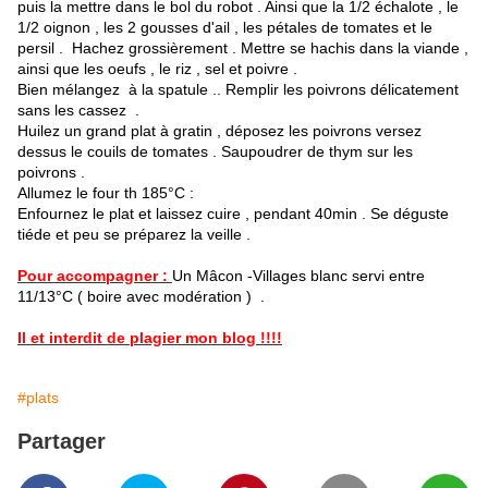
puis la mettre dans le bol du robot . Ainsi que la 1/2 échalote , le
1/2 oignon , les 2 gousses d'ail , les pétales de tomates et le
persil . Hachez grossièrement . Mettre se hachis dans la viande ,
ainsi que les oeufs , le riz , sel et poivre .
Bien mélangez à la spatule .. Remplir les poivrons délicatement
sans les cassez .
Huilez un grand plat à gratin , déposez les poivrons versez
dessus le couils de tomates . Saupoudrer de thym sur les
poivrons .
Allumez le four th 185°C :
Enfournez le plat et laissez cuire , pendant 40min . Se déguste
tiéde et peu se préparez la veille .
Pour accompagner :
Un Mâcon -Villages blanc servi entre
11/13°C ( boire avec modération ) .
Il et interdit de plagier mon blog !!!!
#plats
Partager