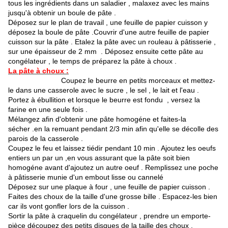
tous les ingrédients dans un saladier , malaxez avec les mains
jusqu'à obtenir un boule de pâte .
Déposez sur le plan de travail , une feuille de papier cuisson y
déposez la boule de pâte .Couvrir d'une autre feuille de papier
cuisson sur la pâte . Etalez la pâte avec un rouleau à pâtisserie ,
sur une épaisseur de 2 mm . Déposez ensuite cette pâte au
congélateur , le temps de préparez la pâte à choux .
La pâte à choux :
Coupez le beurre en petits morceaux et mettez-
le dans une casserole avec le sucre , le sel , le lait et l'eau .
Portez à ébullition et lorsque le beurre est fondu , versez la
farine en une seule fois .
Mélangez afin d'obtenir une pâte homogéne et faites-la
sécher .en la remuant pendant 2/3 min afin qu'elle se décolle des
parois de la casserole .
Coupez le feu et laissez tiédir pendant 10 min . Ajoutez les oeufs
entiers un par un ,en vous assurant que la pâte soit bien
homogéne avant d'ajoutez un autre oeuf . Remplissez une poche
à pâtisserie munie d'un embout lisse ou cannelé
Déposez sur une plaque à four , une feuille de papier cuisson .
Faites des choux de la taille d'une grosse bille . Espacez-les bien
car ils vont gonfler lors de la cuisson .
Sortir la pâte à craquelin du congélateur , prendre un emporte-
pièce découpez des petits disques de la taille des choux .