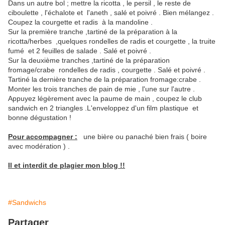
Dans un autre bol ; mettre la ricotta , le persil , le reste de
ciboulette , l'échalote et l'aneth , salé et poivré . Bien mélangez .
Coupez la courgette et radis à la mandoline .
Sur la première tranche ,tartiné de la préparation à la
ricotta/herbes ,quelques rondelles de radis et courgette , la truite
fumé et 2 feuilles de salade . Salé et poivré .
Sur la deuxième tranches ,tartiné de la préparation
fromage/crabe rondelles de radis , courgette . Salé et poivré .
Tartiné la dernière tranche de la préparation fromage:crabe .
Monter les trois tranches de pain de mie , l'une sur l'autre .
Appuyez légèrement avec la paume de main , coupez le club
sandwich en 2 triangles .L'enveloppez d'un film plastique et
bonne dégustation !
Pour accompagner :
une bière ou panaché bien frais ( boire
avec modération ) .
Il et interdit de plagier mon blog !!
#Sandwichs
Partager