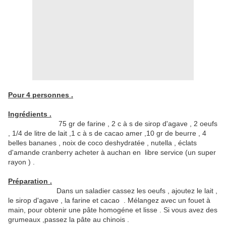
Pour 4 personnes .
Ingrédients .
75 gr de farine , 2 c à s de sirop d'agave , 2 oeufs
, 1/4 de litre de lait ,1 c à s de cacao amer ,10 gr de beurre , 4
belles bananes , noix de coco deshydratée , nutella , éclats
d'amande cranberry acheter à auchan en libre service (un super
rayon ) .
Préparation .
Dans un saladier cassez les oeufs , ajoutez le lait ,
le sirop d'agave , la farine et cacao . Mélangez avec un fouet à
main, pour obtenir une pâte homogéne et lisse . Si vous avez des
grumeaux ,passez la pâte au chinois .