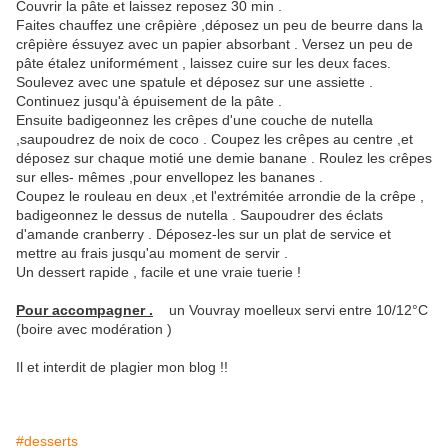
Couvrir la pâte et laissez reposez 30 min .
Faites chauffez une crêpière ,déposez un peu de beurre dans la
crêpière éssuyez avec un papier absorbant . Versez un peu de
pâte étalez uniformément , laissez cuire sur les deux faces.
Soulevez avec une spatule et déposez sur une assiette .
Continuez jusqu'à épuisement de la pâte .
Ensuite badigeonnez les crêpes d'une couche de nutella
,saupoudrez de noix de coco . Coupez les crêpes au centre ,et
déposez sur chaque motié une demie banane . Roulez les crêpes
sur elles- mêmes ,pour envellopez les bananes .
Coupez le rouleau en deux ,et l'extrémitée arrondie de la crêpe ,
badigeonnez le dessus de nutella . Saupoudrer des éclats
d'amande cranberry . Déposez-les sur un plat de service et
mettre au frais jusqu'au moment de servir .
Un dessert rapide , facile et une vraie tuerie !
Pour accompagner .
un Vouvray moelleux servi entre 10/12°C
(boire avec modération )
Il et interdit de plagier mon blog !!
#desserts