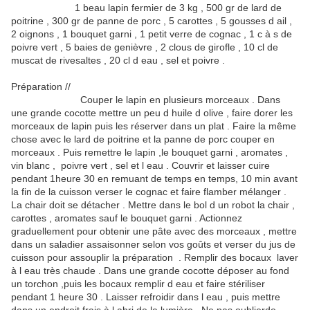
1 beau lapin fermier de 3 kg , 500 gr de lard de
poitrine , 300 gr de panne de porc , 5 carottes , 5 gousses d ail ,
2 oignons , 1 bouquet garni , 1 petit verre de cognac , 1 c à s de
poivre vert , 5 baies de genièvre , 2 clous de girofle , 10 cl de
muscat de rivesaltes , 20 cl d eau , sel et poivre .
Préparation //
Couper le lapin en plusieurs morceaux . Dans
une grande cocotte mettre un peu d huile d olive , faire dorer les
morceaux de lapin puis les réserver dans un plat . Faire la même
chose avec le lard de poitrine et la panne de porc couper en
morceaux . Puis remettre le lapin ,le bouquet garni , aromates ,
vin blanc , poivre vert , sel et l eau . Couvrir et laisser cuire
pendant 1heure 30 en remuant de temps en temps, 10 min avant
la fin de la cuisson verser le cognac et faire flamber mélanger .
La chair doit se détacher . Mettre dans le bol d un robot la chair ,
carottes , aromates sauf le bouquet garni . Actionnez
graduellement pour obtenir une pâte avec des morceaux , mettre
dans un saladier assaisonner selon vos goûts et verser du jus de
cuisson pour assouplir la préparation . Remplir des bocaux laver
à l eau très chaude . Dans une grande cocotte déposer au fond
un torchon ,puis les bocaux remplir d eau et faire stériliser
pendant 1 heure 30 . Laisser refroidir dans l eau , puis mettre