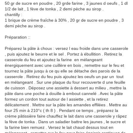
50 gr de sucre en poudre , 20 grde farine , 3 jaunes d oeufs , 1 dl
1/2 de lait , 1 fève de tonka , 2 demi pèche au sirop .
chantilly :
1 brique de crème fraîche à 30% , 20 gr de sucre en poudre , 3
demi pèche au sirop .
Préparation ::
Préparez la pâte à choux : versez l eau froide dans une casserole
, puis ajoutez le beurre et le sel . Portez à ébullition . Retirez la
casserole du feu et ajoutez la farine en mélangeant
énergiquement avec une cuillère en bois , remettre sur le feu et
tournez la pâte jusqu à ce qu elle se détache des parois de la
casserole . Retirez du feu puis ajoutez les oeufs un par un tout
en mélangeant . Sur une plaque du four recouverte d une feuille
de cuisson . Déposez une assiette à dessert au milieu , mettre la
pâte dans une poche à douille à embout cannelé . Avec la pâte
formez un cordon tout autour de l assiette , et la retirez
délicatement . Mettre sur la pâte les amandes effilées . Mettre au
four 25 min à 210°c ( th 8 ) . Pendant ce temps , préparez la
crème pâtissière faire chauffez le lait dans une casserole y râpez
la fève de tonka . Dans un saladier battre les jaunes , le sucre et
la farine bien remuez . Versez le lait chaud dessus tout en