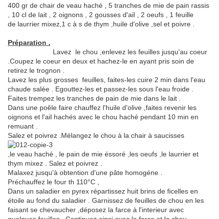
400 gr de chair de veau haché , 5 tranches de mie de pain rassis
, 10 cl de lait , 2 oignons , 2 gousses d'ail , 2 oeufs , 1 feuille
de laurrier mixez,1 c à s de thym ,huile d'olive ,sel et poivre .
Préparation .
Lavez le chou ,enlevez les feuilles jusqu'au coeur
.Coupez le coeur en deux et hachez-le en ayant pris soin de
retirez le trognon .
Lavez les plus grosses feuilles, faites-les cuire 2 min dans l'eau
chaude salée . Egouttez-les et passez-les sous l'eau froide .
Faites trempez les tranches de pain de mie dans le lait .
Dans une poêle faire chauffez l'huile d'olive ,faites revenir les
oignons et l'ail hachés avec le chou haché pendant 10 min en
remuant .
Salez et poivrez .Mélangez le chou à la chair à saucisses
,le veau haché , le pain de mie éssoré ,les oeufs ,le laurrier et
thym mixez . Salez et poivrez .
Malaxez jusqu'à obtention d'une pâte homogéne .
Préchauffez le four th 110°C ,
Dans un saladier en pyrex répartissez huit brins de ficelles en
étoile au fond du saladier . Garnissez de feuilles de chou en les
faisant se chevaucher ,déposez la farce à l'interieur avec