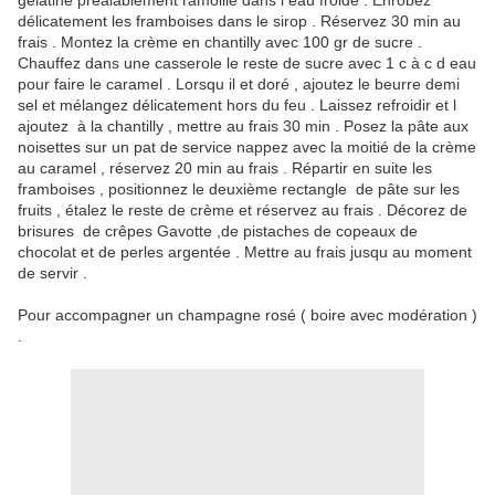
gélatine préalablement ramollie dans l eau froide . Enrobez
délicatement les framboises dans le sirop . Réservez 30 min au
frais . Montez la crème en chantilly avec 100 gr de sucre .
Chauffez dans une casserole le reste de sucre avec 1 c à c d eau
pour faire le caramel . Lorsqu il et doré , ajoutez le beurre demi
sel et mélangez délicatement hors du feu . Laissez refroidir et l
ajoutez à la chantilly , mettre au frais 30 min . Posez la pâte aux
noisettes sur un pat de service nappez avec la moitié de la crème
au caramel , réservez 20 min au frais . Répartir en suite les
framboises , positionnez le deuxième rectangle de pâte sur les
fruits , étalez le reste de crème et réservez au frais . Décorez de
brisures de crêpes Gavotte ,de pistaches de copeaux de
chocolat et de perles argentée . Mettre au frais jusqu au moment
de servir .
Pour accompagner un champagne rosé ( boire avec modération )
.