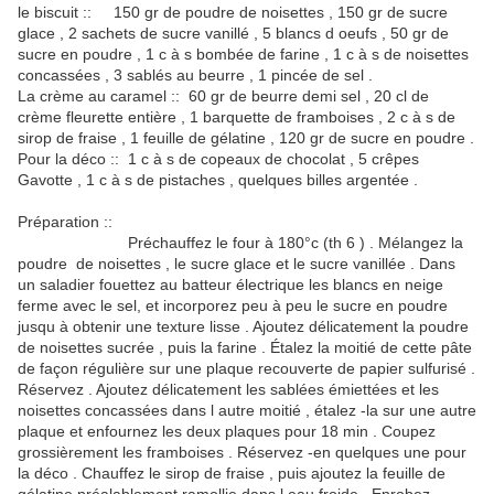
le biscuit :: 150 gr de poudre de noisettes , 150 gr de sucre
glace , 2 sachets de sucre vanillé , 5 blancs d oeufs , 50 gr de
sucre en poudre , 1 c à s bombée de farine , 1 c à s de noisettes
concassées , 3 sablés au beurre , 1 pincée de sel .
La crème au caramel :: 60 gr de beurre demi sel , 20 cl de
crème fleurette entière , 1 barquette de framboises , 2 c à s de
sirop de fraise , 1 feuille de gélatine , 120 gr de sucre en poudre .
Pour la déco :: 1 c à s de copeaux de chocolat , 5 crêpes
Gavotte , 1 c à s de pistaches , quelques billes argentée .
Préparation ::
Préchauffez le four à 180°c (th 6 ) . Mélangez la
poudre de noisettes , le sucre glace et le sucre vanillée . Dans
un saladier fouettez au batteur électrique les blancs en neige
ferme avec le sel, et incorporez peu à peu le sucre en poudre
jusqu à obtenir une texture lisse . Ajoutez délicatement la poudre
de noisettes sucrée , puis la farine . Étalez la moitié de cette pâte
de façon régulière sur une plaque recouverte de papier sulfurisé .
Réservez . Ajoutez délicatement les sablées émiettées et les
noisettes concassées dans l autre moitié , étalez -la sur une autre
plaque et enfournez les deux plaques pour 18 min . Coupez
grossièrement les framboises . Réservez -en quelques une pour
la déco . Chauffez le sirop de fraise , puis ajoutez la feuille de