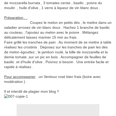
de mozzarella burrata , 3 tomates cerise , basilic , poivre du
moulin , huile d'olive , 1 verre à liqueur de vin blanc doux .
Préparation .
Coupez le melon en petits dès , le mettre dans un
saladier arrosez de vin blanc doux . Hachez 1 branche de basilic
au couteau , l'ajoutez au melon avec le poivre . Mélangez
délicatement laissez mariner 15 min au frais .
Faire grillé les tranches de pain . Au moment de se mettre à table
réalisez les crostinis . Déposez sur les tranches de pain les dès
de melon égouttez , le jambon roulé, la bille de mozzarella et la
demie tomate ,sur un pic en bois . Accompagner de feuilles de
basilic .et d'huile d'olive . Poivrez si besoin . Une entrée facile et
rapide à réalisez .
Pour accompagner
. un Ventoux rosé bien frais (boire avec
modération ) .
Il et interdit de plagier mon blog !!