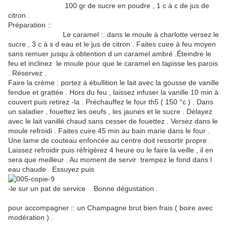
100 gr de sucre en poudre , 1 c à c de jus de
citron .
Préparation ::
Le caramel :: dans le moule à charlotte versez le
sucre , 3 c à s d eau et le jus de citron . Faites cuire à feu moyen
sans remuer jusqu à obtention d un caramel ambré .Éteindre le
feu et inclinez le moule pour que le caramel en tapisse les parois
. Réservez .
Faire la crème : portez à ébullition le lait avec la gousse de vanille
fendue et grattée . Hors du feu , laissez infuser la vanille 10 min à
couvert puis retirez -la . Préchauffez le four th5 ( 150 °c ) . Dans
un saladier , fouettez les oeufs , les jaunes et le sucre . Délayez
avec le lait vanillé chaud sans cesser de fouettez . Versez dans le
moule refroidi . Faites cuire 45 min au bain marie dans le four .
Une lame de couteau enfoncée au centre doit ressortir propre .
Laissez refroidir puis réfrigérez 4 heure ou le faire la veille , il en
sera que meilleur . Au moment de servir trempez le fond dans l
eau chaude . Essuyez puis
-le sur un pat de service . Bonne dégustation .
pour accompagner :: un Champagne brut bien frais ( boire avec
modération ) .