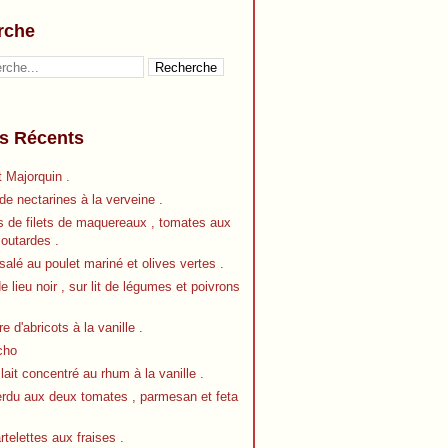
rche
es Récents
 Majorquin .
e nectarines à la verveine .
s de filets de maquereaux , tomates aux
outardes .
alé au poulet mariné et olives vertes .
de lieu noir , sur lit de légumes et poivrons
re d'abricots à la vanille .
cho
 lait concentré au rhum à la vanille .
erdu aux deux tomates , parmesan et feta
artelettes aux fraises .