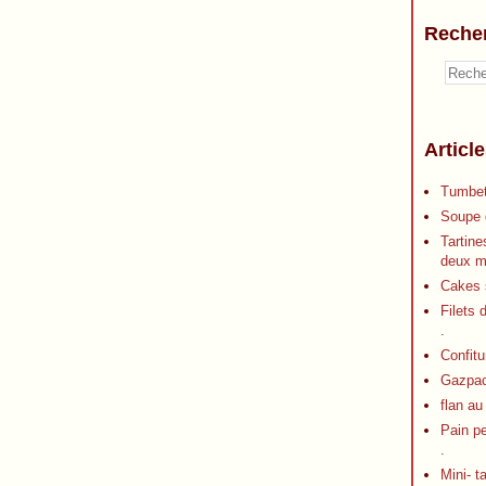
Reche
Articl
Tumbet
Soupe d
Tartine
deux m
Cakes s
Filets 
.
Confitu
Gazpa
flan au
Pain p
.
Mini- t