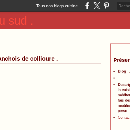
Tous nos blogs cuisine
u sud .
nchois de collioure .
Présen
Blog
:
Descri
la cuis
méditer
fais de
modifie
perso .
Contac