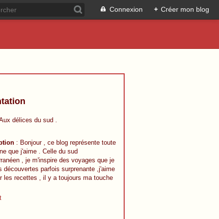
Connexion
+
Créer mon blog
tation
 Aux délices du sud .
ption
: Bonjour , ce blog représente toute
ine que j'aime . Celle du sud
ranéen , je m'inspire des voyages que je
s découvertes parfois surprenante ,j'aime
r les recettes , il y a toujours ma touche
t