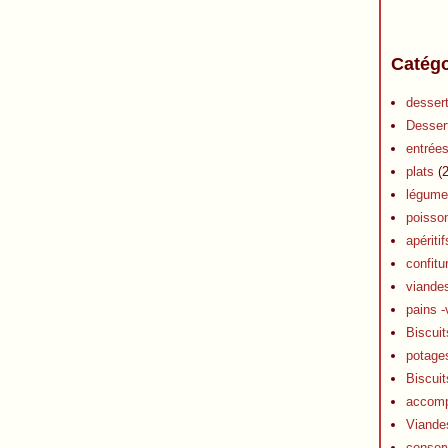
Catégo
desser
Desser
entrée
plats
(2
légume
poisso
apéritif
confitu
viande
pains -
Biscuit
potage
Biscuit
accom
Viande
conser