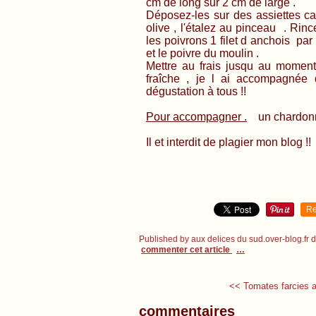
cm de long sur 2 cm de large .
Déposez-les sur des assiettes ca
olive , l'étalez au pinceau . Rinc
les poivrons 1 filet d anchois par
et le poivre du moulin .
Mettre au frais jusqu au moment 
fraîche , je l ai accompagnée
dégustation à tous !!
Pour accompagner .
un chardonnay
Il et interdit de plagier mon blog !!
Re
Published by aux delices du sud.over-blog.fr
commenter cet article
…
<< Tomates farcies au
commentaires