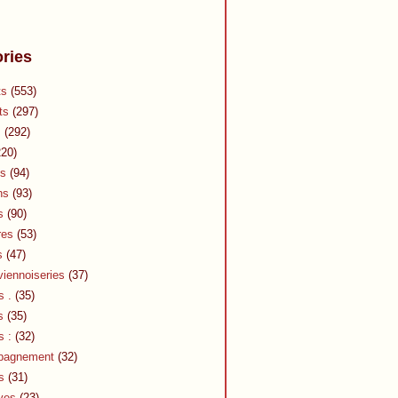
ries
ts
(553)
ts
(297)
s
(292)
20)
s
(94)
ns
(93)
s
(90)
res
(53)
s
(47)
viennoiseries
(37)
s .
(35)
s
(35)
s :
(32)
pagnement
(32)
s
(31)
ves
(23)