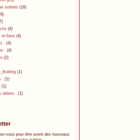
et sorbets
(18)
9)
7)
chs
(4)
et flans
(4)
s :
(4)
s .
(4)
es
(2)
h_Bulldog
(1)
s .
(1)
t
(1)
 laitiers .
(1)
tter
ez-vous pour être averti des nouveaux
articles publiés.