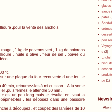
glaces 
sauce
(
patés
(
Sandwi
re ,pour la vente des anchois .
crèmes 
dessert
poisson
Voyag
kg de poivrons vert , 1 kg de poivrons
d
(2)
ioure , huile d olive , fleur de sel , poivre du
Englis
déco .
biscuit
desser
 °c .
produits
sur une plaque du four recouverte d une feuille
pu
(1)
à 40 min, retournez-les à mi cuisson . A la sortie
er ,puis fermez le attendre 30 min .
c est un peu long mais le résultat en vaut la
Newsle
épépinez-les , les déposez dans une passoire
Abonn
nche à découpez , et coupez des lanières de 10