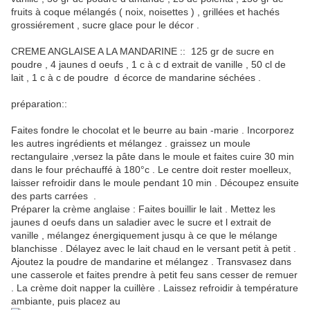
fruits à coque mélangés ( noix, noisettes ) , grillées et hachés
grossiérement , sucre glace pour le décor .
CREME ANGLAISE A LA MANDARINE :: 125 gr de sucre en
poudre , 4 jaunes d oeufs , 1 c à c d extrait de vanille , 50 cl de
lait , 1 c à c de poudre d écorce de mandarine séchées .
préparation::
Faites fondre le chocolat et le beurre au bain -marie . Incorporez
les autres ingrédients et mélangez . graissez un moule
rectangulaire ,versez la pâte dans le moule et faites cuire 30 min
dans le four préchauffé à 180°c . Le centre doit rester moelleux,
laisser refroidir dans le moule pendant 10 min . Découpez ensuite
des parts carrées .
Préparer la crème anglaise : Faites bouillir le lait . Mettez les
jaunes d oeufs dans un saladier avec le sucre et l extrait de
vanille , mélangez énergiquement jusqu à ce que le mélange
blanchisse . Délayez avec le lait chaud en le versant petit à petit .
Ajoutez la poudre de mandarine et mélangez . Transvasez dans
une casserole et faites prendre à petit feu sans cesser de remuer
. La crème doit napper la cuillère . Laissez refroidir à température
ambiante, puis placez au