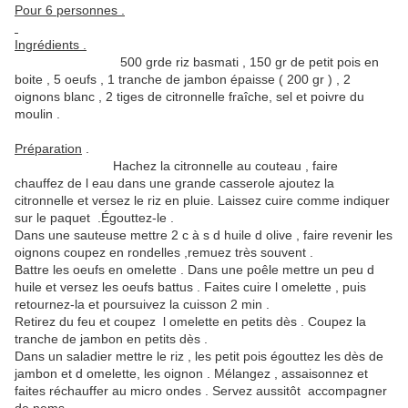
Pour 6 personnes .
Ingrédients .
500 grde riz basmati , 150 gr de petit pois en
boite , 5 oeufs , 1 tranche de jambon épaisse ( 200 gr ) , 2
oignons blanc , 2 tiges de citronnelle fraîche, sel et poivre du
moulin .
Préparation
.
Hachez la citronnelle au couteau , faire
chauffez de l eau dans une grande casserole ajoutez la
citronnelle et versez le riz en pluie. Laissez cuire comme indiquer
sur le paquet .Égouttez-le .
Dans une sauteuse mettre 2 c à s d huile d olive , faire revenir les
oignons coupez en rondelles ,remuez très souvent .
Battre les oeufs en omelette . Dans une poêle mettre un peu d
huile et versez les oeufs battus . Faites cuire l omelette , puis
retournez-la et poursuivez la cuisson 2 min .
Retirez du feu et coupez l omelette en petits dès . Coupez la
tranche de jambon en petits dès .
Dans un saladier mettre le riz , les petit pois égouttez les dès de
jambon et d omelette, les oignon . Mélangez , assaisonnez et
faites réchauffer au micro ondes . Servez aussitôt accompagner