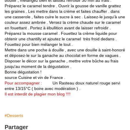
bouillir , mélangez bien et laissez refroidir 30 min au frais .
Préparez le caramel tendre . Ouvrir la gousse de vanille grattez
les graines . Les mettre dans la crème et faites chauffer . dans
une casserole , faites cuire le sucre à sec . Laissez-le jusqu'à une
couleur assez ambrée . Versez la crème chaude sur le caramel
en fouettant . Portez à ébullition avant de laisser refroidir .
Préparez la mousse caramel . Fouettez la crème liquide pour
obtenir une chantilly et ajoutez le caramel très froid dedans .
Fouettez pour bien mélanger le tout .
Mettre dans une poche à douille , avec une douille à saint-honoré
et déposez-le sur la ganache au chocolat en forme de vagues .
Disposer le décor sur la ganache , mettre votre bûche au frais
jusqu'au moment de la dégustation .
Bonne dégustation !
source Cuisine et vin de France .
Pour accompagner :
Un Rasteau doux naturel rouge servi
entre 13/15°C ( boire avec modération ) .
Il est interdit de plagier mon blog !!!!
#Desserts
Partager