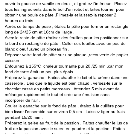
ouvrir la gousse de vanille en deux , et grattez l'intérieur . Placez
tous les ingrédients dans le bol d'un robot et faites tourner pour
obtenir une boule de pâte .Filmez-la et laissez-la reposer 2
heures au frais .
Après ce temps de pose , étalez la pâte pour former un rectangle
long de 24/25 cm et 10cm de large .
Avec le reste de pâte réaliser des feuilles pour les positionner sur
le bord du rectangle de pâte . Coller ses feuilles avec un peu de
blanc d'oeuf ,avec un pinceau fin .
Déposer votre fond de pâte sur une plaque ,recouverte de papier
cuisson .
Enfournez à 155°C chaleur tournante pur 20 /25 min ,car mon
fond de tarte était un peu plus épais .
Préparez la ganache . Faites chauffer le lait et la crème dans une
casserole . Dès que le liquide est bien chaud , versez-le sur le
chocolat cassé en petits morceaux . Attendez 5 min avant de
mélanger rapidement le tout et crée une émulsion sans
incorporer de l'air .
Couler la ganache sur le fond de pâte , étalez à la cuillère pour
bien lisser l'ensemble sur environ 0,5 cm . Laissez figer au frais
pendant 15/20 min .
Préparez la gelée au fruit de la passion . Faites chauffer le jus de
fruit de la passion avec le sucre en poudre et la pectine . Faites