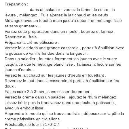
Préparation :
dans un saladier , versez la farine, le sucre , la
levure , mélangez . Puis ajoutez le lait chaud et les oeufs .
Mélangez avec un fouet à main jusqu'à obtenir un mélange lisse
et sans grumeaux .
Versez cette préparation dans un moule , beurrez et farinez .
Réservez au frais .
Préparez la crème pâtissière :
Versez le lait dans une grande casserole , portez à ébullition avec
la gousse de vanille fendue dans la longueur .
Dans un saladier , fouettez fortement les jaunes avec le sucre
jusqu'à ce que le mélange blanchisse . Tamisez la fécule sur les
jaunes d'oeufs .
Versez le lait chaud sur les jaunes d'oeufs en fouettant .
Reversez le tout dans la casserole et portez à ébullition sur feu
doux .
Faites cuire 2 à 3 min , sans cesser de remuer .
Versez la crème dans un saladier , ajoutez le rhum mélangez
laissez tiédir puis la transvasez dans une poche à pâtisserie ,
avec un embout lisse .
Reprendre le moule qui se trouve au frais , déposez sur la pâte la
crème pâtissière en croisillons .
Préchauffez le four th 170°C /