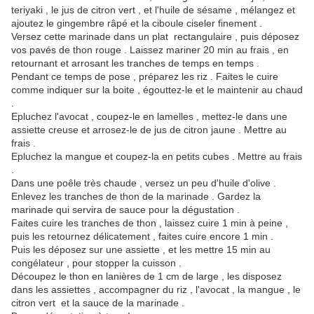
teriyaki , le jus de citron vert , et l'huile de sésame , mélangez et
ajoutez le gingembre râpé et la ciboule ciseler finement .
Versez cette marinade dans un plat rectangulaire , puis déposez
vos pavés de thon rouge . Laissez mariner 20 min au frais , en
retournant et arrosant les tranches de temps en temps .
Pendant ce temps de pose , préparez les riz . Faites le cuire
comme indiquer sur la boite , égouttez-le et le maintenir au chaud
.
Epluchez l'avocat , coupez-le en lamelles , mettez-le dans une
assiette creuse et arrosez-le de jus de citron jaune . Mettre au
frais .
Epluchez la mangue et coupez-la en petits cubes . Mettre au frais
.
Dans une poêle très chaude , versez un peu d'huile d'olive .
Enlevez les tranches de thon de la marinade . Gardez la
marinade qui servira de sauce pour la dégustation .
Faites cuire les tranches de thon , laissez cuire 1 min à peine ,
puis les retournez délicatement , faites cuire encore 1 min .
Puis les déposez sur une assiette , et les mettre 15 min au
congélateur , pour stopper la cuisson .
Découpez le thon en lanières de 1 cm de large , les disposez
dans les assiettes , accompagner du riz , l'avocat , la mangue , le
citron vert et la sauce de la marinade .