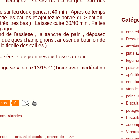
 , mélangez . Versez l'eau ainsi que l'eau des
ire sur feu doux pendant 40 min . Après ce temps
te les cailles et ajoutez le poivre du Sichuan ,
Catégo
 très ,très bas ) . Laissez cuire 30/40 min . Faites
mpagne .
desser
d de l'assiette , la tranche de pain , déposez
Desser
e quelques champignons , arroser du bouillon de
a ficelle des cailles ) .
entrée
plats
(2
raisées et de pommes duchesse au four .
légume
ge servi entre 13/15°C ( boire avec modération
poisso
apéritif
!!
confitu
viande
pains -
post
0
Biscuit
potage
dans
viandes
Biscuit
accom
Viande
noix...
Fondant chocolat , crème de... >>
conser