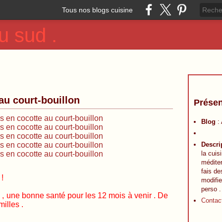
Tous nos blogs cuisine
u sud .
 au court-bouillon
Présen
Blog
:
Descri
la cuis
méditer
fais de
!
modifie
perso .
e bonne santé pour les 12 mois à venir . De
Contac
illes .