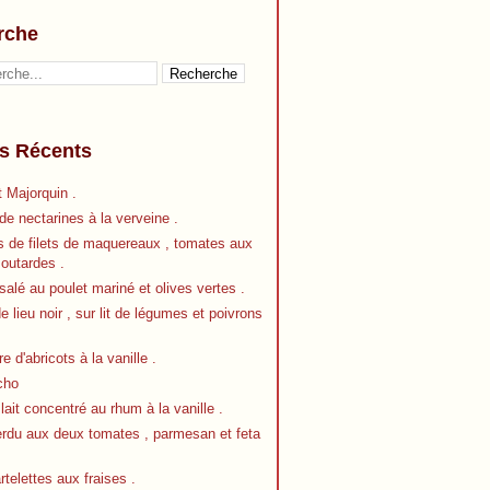
rche
es Récents
 Majorquin .
e nectarines à la verveine .
s de filets de maquereaux , tomates aux
outardes .
alé au poulet mariné et olives vertes .
de lieu noir , sur lit de légumes et poivrons
re d'abricots à la vanille .
cho
 lait concentré au rhum à la vanille .
erdu aux deux tomates , parmesan et feta
artelettes aux fraises .