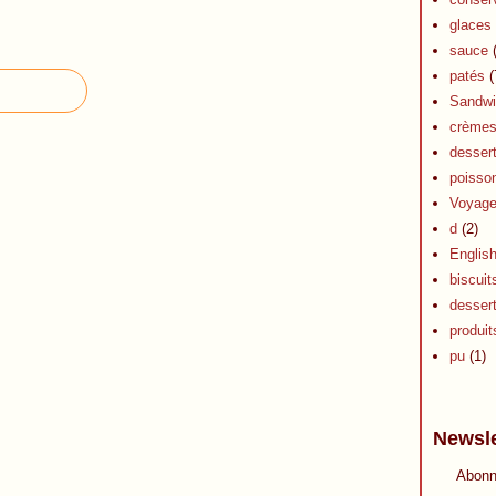
glaces 
sauce
(
patés
(
Sandwi
crèmes 
dessert
poisson
Voyag
d
(2)
Englis
biscuit
desser
produits
pu
(1)
Newsle
Abonn