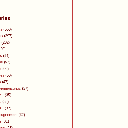
ries
ts
(553)
ts
(297)
s
(292)
20)
s
(94)
ns
(93)
s
(90)
res
(53)
s
(47)
viennoiseries
(37)
s .
(35)
s
(35)
s :
(32)
pagnement
(32)
s
(31)
ves
(23)