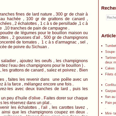
Reche
nes de lard nature , 300 gr de chair à
eau hachée , 100 gr de grattons de canard ,
hées , 2 échalottes , 1 c à s de persillade ,1 c à
ivre ,10 tranches de pain de campagne .
égumes pour le bouillon maison ou
Articl
ottes , 2 gousses d'ail , 500 gr de champignons
 concentré de tomates , 1 c à s d'armagnac , sel ,
Tumbet
incée de poivre du Sichuan .
Soupe d
Tartine
saladier , ajoutez les oeufs , les champignons
deux m
rdez l'eau des champignons pour le bouillon ) .
Cakes s
, les grattons de canard , salez et poivrez . Bien
Filets 
.
es , faites les revenir dans une poêle avec un
tez à la farce , mélangez encore une fois .
Confitu
parez-les avec deux tranches de lard , puis les
Gazpa
flan au
un peu d'huile d'olive . Faites dorer sur chaque
uis les réservez dans un plat .
Pain p
nir les échalottes , l'ail , les carottes lavez ,
.
s ainsi que les champignons coupez en deux .
Mini- t