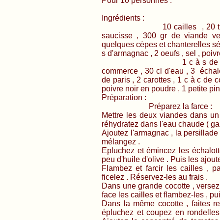
Pour 10 personnes :
Ingrédients :
10 cailles , 20 tranches fi
saucisse , 300 gr de viande v
quelques cèpes et chanterelles séc
s d'armagnac , 2 oeufs , sel , po
1 c à s de poudre de l
commerce , 30 cl d'eau , 3 échal
de paris , 2 carottes , 1 c à c de
poivre noir en poudre , 1 petite p
Préparation :
Préparez la farce :
Mettre les deux viandes dans un 
réhydratez dans l'eau chaude ( ga
Ajoutez l'armagnac , la persillade 
mélangez .
Epluchez et émincez les échalott
peu d'huile d'olive . Puis les ajou
Flambez et farcir les cailles , 
ficelez . Réservez-les au frais .
Dans une grande cocotte , versez 
face les cailles et flambez-les , p
Dans la même cocotte , faites reve
épluchez et coupez en rondelle