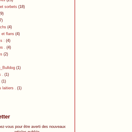
et sorbets
(18)
9)
7)
chs
(4)
et flans
(4)
s :
(4)
s .
(4)
es
(2)
h_Bulldog
(1)
s .
(1)
t
(1)
 laitiers .
(1)
tter
ez-vous pour être averti des nouveaux
articles publiés.