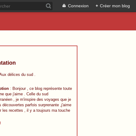
Connexion
+
Créer mon blog
tation
 Aux délices du sud .
ption
: Bonjour , ce blog représente toute
ine que j'aime . Celle du sud
ranéen , je m'inspire des voyages que je
s découvertes parfois surprenante ,j'aime
r les recettes , il y a toujours ma touche
t