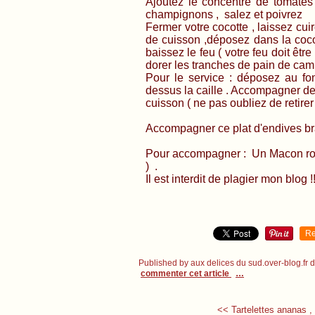
Ajoutez le concentré de tomates
champignons , salez et poivrez
Fermer votre cocotte , laissez cu
de cuisson ,déposez dans la cocot
baissez le feu ( votre feu doit être
dorer les tranches de pain de ca
Pour le service : déposez au fon
dessus la caille . Accompagner d
cuisson ( ne pas oubliez de retirer l
Accompagner ce plat d'endives b
Pour accompagner : Un Macon rou
) .
Il est interdit de plagier mon blog !!
Re
Published by aux delices du sud.over-blog.fr
commenter cet article
…
<< Tartelettes ananas , 