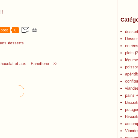
!!
Catégo
post
0
desser
Desser
dans
desserts
entrée
plats
(2
légume
hocolat et aux...
Panettone . >>
poisso
apéritif
confitu
viande
pains -
Biscuit
potage
Biscuit
accom
Viande
conser