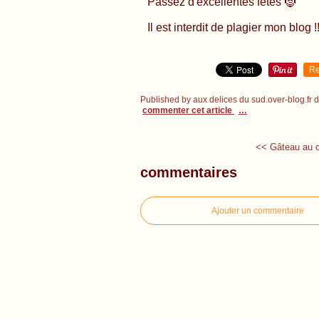
Passez d'excellentes fêtes 🤶
Il est interdit de plagier mon blog !!
Re
Published by aux delices du sud.over-blog.fr
commenter cet article
…
<< Gâteau au c
commentaires
Ajouter un commentaire