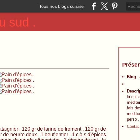
Tous nos blogs cuisine
u sud .
Présen
Blog
:
Descri
la cuis
méditer
fais de
modifie
perso .
Contac
 , 120 gr de farine de froment , 120 gr de
gr de beurre doux , 1 oeuf entier , 1 c à s d'épices