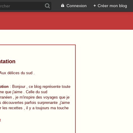
Connexion
+
Créer mon blog
tation
 Aux délices du sud .
ption
: Bonjour , ce blog représente toute
ine que j'aime . Celle du sud
ranéen , je m'inspire des voyages que je
s découvertes parfois surprenante ,j'aime
r les recettes , il y a toujours ma touche
t