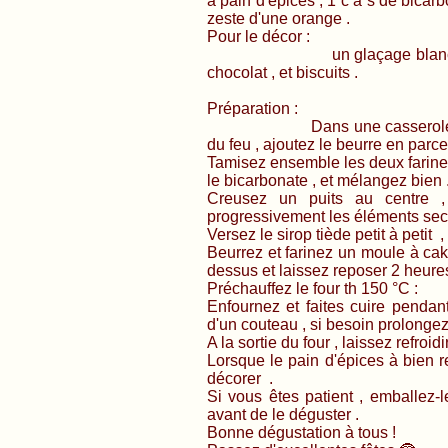
à pain d'épices , 1 c à s de bicar
zeste d'une orange .
Pour le décor :
un glaçage blanc , des lam
chocolat , et biscuits .
Préparation :
Dans une casserole , faites 
du feu , ajoutez le beurre en parc
Tamisez ensemble les deux farines 
le bicarbonate , et mélangez bien 
Creusez un puits au centre ,
progressivement les éléments secs
Versez le sirop tiède petit à petit
Beurrez et farinez un moule à cake
dessus et laissez reposer 2 heure
Préchauffez le four th 150 °C :
Enfournez et faites cuire pendant
d'un couteau , si besoin prolongez
A la sortie du four , laissez refroi
Lorsque le pain d'épices à bien 
décorer .
Si vous êtes patient , emballez-
avant de le déguster .
Bonne dégustation à tous !