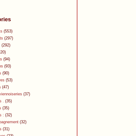
ries
ts
(553)
ts
(297)
s
(292)
20)
s
(94)
ns
(93)
s
(90)
res
(53)
s
(47)
viennoiseries
(37)
s .
(35)
s
(35)
s :
(32)
pagnement
(32)
s
(31)
ves
(23)