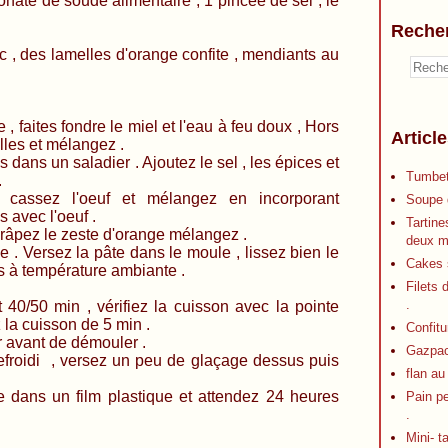
bonate de soude alimentaire , 1 pincée de sel , le
Reche
elles d'orange confite , mendiants au
fondre le miel et l'eau à feu doux , Hors
Articl
elles et mélangez .
dans un saladier . Ajoutez le sel , les épices et
Tumbet
.
 cassez l'oeuf et mélangez en incorporant
Soupe d
 avec l'oeuf .
Tartine
 , râpez le zeste d'orange mélangez .
deux m
 . Versez la pâte dans le moule , lissez bien le
Cakes s
s à température ambiante .
Filets 
.
 40/50 min , vérifiez la cuisson avec la pointe
 la cuisson de 5 min .
Confitu
dir avant de démouler .
Gazpa
refroidi , versez un peu de glaçage dessus puis
flan au
le dans un film plastique et attendez 24 heures
Pain p
.
Mini- t