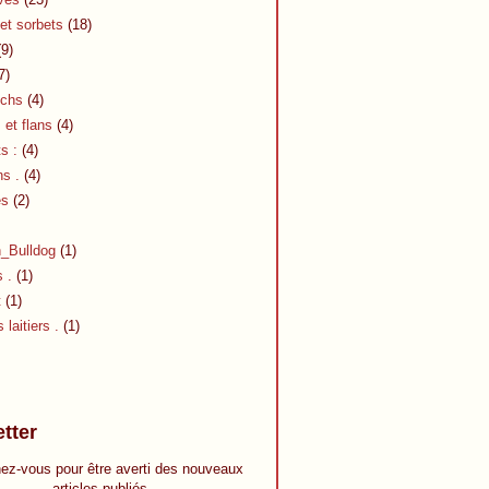
et sorbets
(18)
9)
7)
chs
(4)
et flans
(4)
s :
(4)
s .
(4)
es
(2)
h_Bulldog
(1)
s .
(1)
t
(1)
 laitiers .
(1)
tter
ez-vous pour être averti des nouveaux
articles publiés.