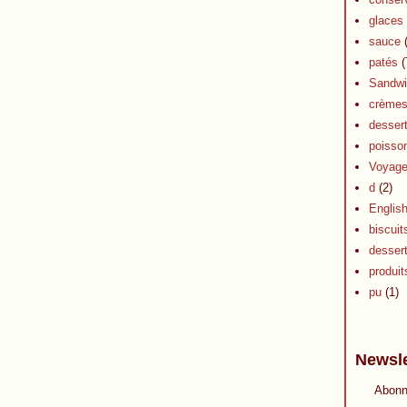
glaces 
sauce
(
patés
(
Sandwi
crèmes 
dessert
poisson
Voyag
d
(2)
Englis
biscuit
desser
produits
pu
(1)
Newsle
Abonn