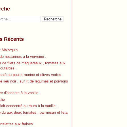
rche
es Récents
 Majorquin .
e nectarines à la verveine .
s de filets de maquereaux , tomates aux
outardes .
alé au poulet mariné et olives vertes .
de lieu noir , sur lit de légumes et poivrons
re d'abricots à la vanille .
cho
 lait concentré au rhum à la vanille .
erdu aux deux tomates , parmesan et feta
artelettes aux fraises .