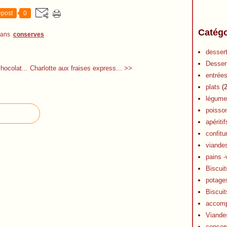
post
0
Catégo
dans
conserves
desser
Desser
hocolat...
Charlotte aux fraises express... >>
entrée
plats
(2
légume
poisso
apéritif
confitu
viande
pains -
Biscuit
potage
Biscuit
accom
Viande
conser