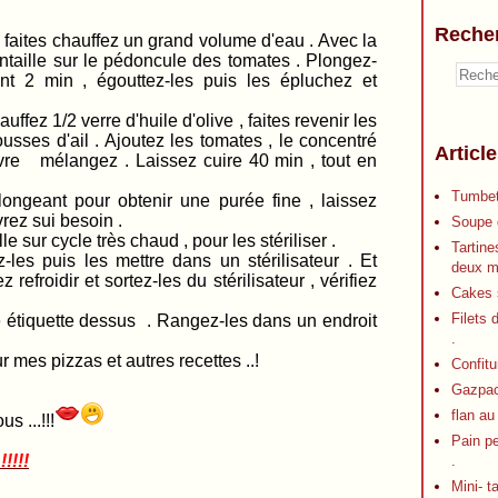
Reche
chauffez un grand volume d'eau . Avec la
entaille sur le pédoncule des tomates . Plongez-
nt 2 min , égouttez-les puis les épluchez et
ffez 1/2 verre d'huile d'olive , faites revenir les
sses d'ail . Ajoutez les tomates , le concentré
Articl
ivre mélangez . Laissez cuire 40 min , tout en
Tumbet
ongeant pour obtenir une purée fine , laissez
vrez sui besoin .
Soupe d
 sur cycle très chaud , pour les stériliser .
Tartine
les puis les mettre dans un stérilisateur . Et
deux m
 refroidir et sortez-les du stérilisateur , vérifiez
Cakes s
Filets 
 étiquette dessus . Rangez-les dans un endroit
.
r mes pizzas et autres recettes ..!
Confitu
Gazpa
flan au
s ...!!!
Pain p
!!!!
.
Mini- t