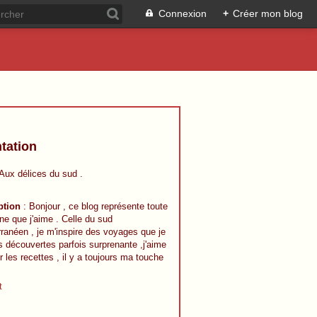
Connexion
+
Créer mon blog
tation
 Aux délices du sud .
ption
: Bonjour , ce blog représente toute
ine que j'aime . Celle du sud
ranéen , je m'inspire des voyages que je
s découvertes parfois surprenante ,j'aime
r les recettes , il y a toujours ma touche
t