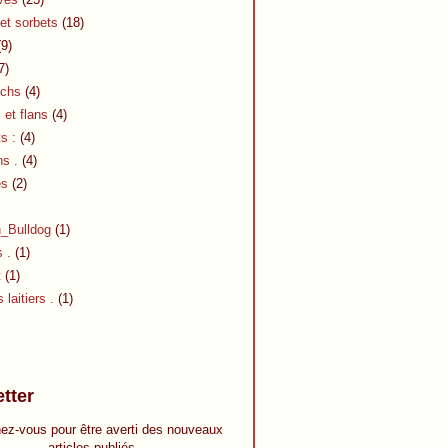
et sorbets
(18)
9)
7)
chs
(4)
et flans
(4)
s :
(4)
s .
(4)
es
(2)
h_Bulldog
(1)
s .
(1)
t
(1)
 laitiers .
(1)
tter
ez-vous pour être averti des nouveaux
articles publiés.