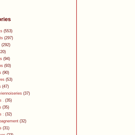
ries
ts
(553)
ts
(297)
s
(292)
20)
s
(94)
ns
(93)
s
(90)
res
(53)
s
(47)
viennoiseries
(37)
s .
(35)
s
(35)
s :
(32)
pagnement
(32)
s
(31)
ves
(23)