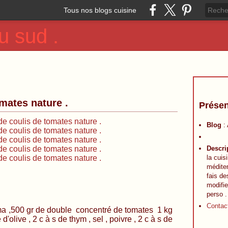
Tous nos blogs cuisine
u sud .
mates nature .
Présen
Blog
:
Descri
la cuis
méditer
fais de
modifie
perso .
Contac
gr de double concentré de tomates 1 kg
 d'olive , 2 c à s de thym , sel , poivre , 2 c à s de