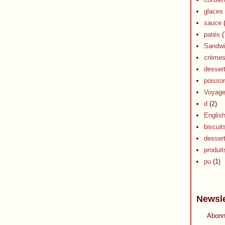
glaces 
sauce
(
patés
(
Sandwi
crèmes 
dessert
poisson
Voyag
d
(2)
Englis
biscuit
desser
produits
pu
(1)
Newsle
Abonn