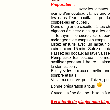
sucre fin .
Préparation :
Lavez les tomates , faites 
pointe d'un couteau , faites une 
les dans l'eau bouillante penda
coupez-les en cubes .
Dans un grande cocotte , faites chau
oignons émincez ainsi que les gou
, le thym , le sucre , sel et po
mélangeant de temps en temps .
Mixez ensuite avec un mixeur pl
cuire encore 15 min . Salez et poi
Passez les bocaux au lave vaisselle
Remplissez les bocaux , fermez-
stériliser pendant 1 heure . Laissez
la stérilisation .
Essuyez les bocaux et mettre une
sombre et frais .
Voila ma réserve pour l'hiver , pou
Bonne préparation à tous !
Coucou la fine équipe , bisous à tou
Il et interdit de plagier mon blog !