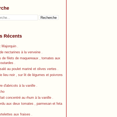
rche
es Récents
 Majorquin .
e nectarines à la verveine .
s de filets de maquereaux , tomates aux
outardes .
alé au poulet mariné et olives vertes .
de lieu noir , sur lit de légumes et poivrons
re d'abricots à la vanille .
cho
 lait concentré au rhum à la vanille .
erdu aux deux tomates , parmesan et feta
artelettes aux fraises .