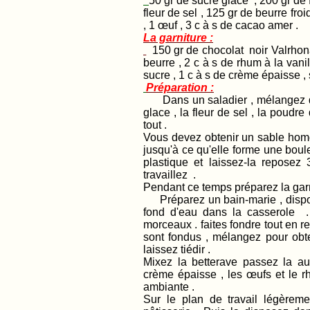
50 gr de sucre glace , 200 gr de
fleur de sel , 125 gr de beurre fr
, 1 œuf , 3 c à s de cacao amer .
La garniture :
150 gr de chocolat noir Valrhona 
beurre , 2 c à s de rhum à la vanil
sucre , 1 c à s de crème épaisse ,
Préparation :
Dans un saladier , mélangez du
glace , la fleur de sel , la poudr
tout .
Vous devez obtenir un sable homog
jusqu'à ce qu'elle forme une boul
plastique et laissez-la reposez
travaillez .
Pendant ce temps préparez la garn
Préparez un bain-marie , disp
fond d'eau dans la casserole .
morceaux . faites fondre tout en 
sont fondus , mélangez pour obte
laissez tiédir .
Mixez la betterave passez la au
crème épaisse , les œufs et le 
ambiante .
Sur le plan de travail légèreme