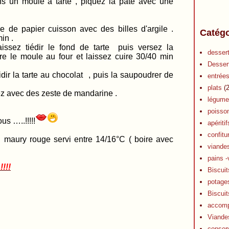
ans un moule à tarte , piquez la pâte avec une
le de papier cuisson avec des billes d'argile .
Catégo
min .
issez tiédir le fond de tarte puis versez la
desser
re le moule au four et laissez cuire 30/40 min
Desser
oidir la tarte au chocolat , puis la saupoudrer de
entrée
plats
(2
z avec des zeste de mandarine .
légume
poisso
us …..!!!!!
apéritif
confitu
 maury rouge servi entre 14/16°C ( boire avec
viande
pains -
!!!!
Biscuit
potage
Biscuit
accom
Viande
conser