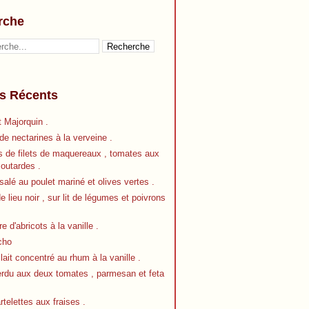
rche
es Récents
 Majorquin .
e nectarines à la verveine .
s de filets de maquereaux , tomates aux
outardes .
alé au poulet mariné et olives vertes .
de lieu noir , sur lit de légumes et poivrons
re d'abricots à la vanille .
cho
 lait concentré au rhum à la vanille .
erdu aux deux tomates , parmesan et feta
artelettes aux fraises .