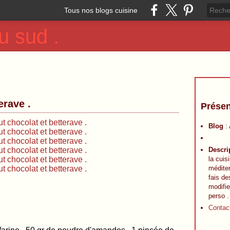
Tous nos blogs cuisine
u sud .
erave .
Présen
Blog
:
Descri
la cuis
méditer
fais de
modifie
perso .
Contac