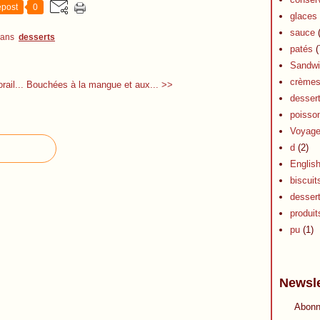
post
0
glaces 
sauce
(
dans
desserts
patés
(
Sandwi
crèmes 
rail...
Bouchées à la mangue et aux... >>
dessert
poisson
Voyag
d
(2)
Englis
biscuit
desser
produits
pu
(1)
Newsle
Abonn