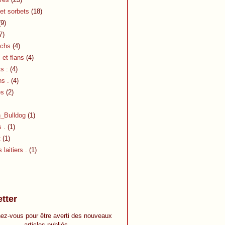
et sorbets
(18)
9)
7)
chs
(4)
et flans
(4)
s :
(4)
s .
(4)
es
(2)
h_Bulldog
(1)
s .
(1)
t
(1)
 laitiers .
(1)
tter
ez-vous pour être averti des nouveaux
articles publiés.