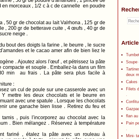
 farine , 50 gr de poudre d'amandes , 1 pincée de
oid en morceaux , 1/2 c à c de cannelle en poudre
Reche
, 50 gr de chocolat au lait Valrhona , 125 gr de
le , 200 gr de betterave cuite , 4 œufs , 40 gr de
 sucre neige .
Articl
 bout des doigts la farine , le beurre , le sucre
e d'amandes et le cacao amer afin de bien liez le
Tumbet
ène . Ajoutez alors l'œuf , et pétrissez la pâte
Soupe d
e compacte et souple . Emballez-la dans un film
Tartine
 30 min au frais . La pâte sera plus facile à
deux m
Cakes s
iture :
Filets 
osez un cul de poule sur une casserole avec un
.
 Y mettre les deux chocolats et le beurre en
remuant avec une spatule . Lorsque les chocolats
Confitu
nir une ganache bien lisse . Retirez du feu et
Gazpa
flan au
 tamis , puis l'incorporez au chocolat avec la
rhum . Bien mélangez . Réservez à température
Pain p
.
nt fariné , étalez la pâte avec un rouleau à
Mini- t