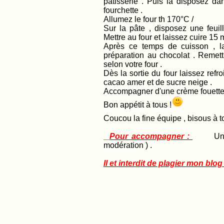
pâtisserie . Puis la disposez d
fourchette .
Allumez le four th 170°C /
Sur la pâte , disposez une feuil
Mettre au four et laissez cuire 15 
Après ce temps de cuisson , la
préparation au chocolat . Remett
selon votre four .
Dès la sortie du four laissez refr
cacao amer et de sucre neige .
Accompagner d'une crème fouette
Bon appétit à tous !
Coucou la fine équipe , bisous à to
Pour accompagner :
Un
modération ) .
Il et interdit de plagier mon blog 