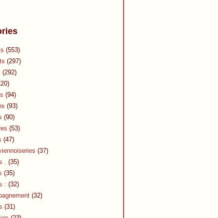
ries
ts
(553)
ts
(297)
s
(292)
20)
s
(94)
ns
(93)
s
(90)
res
(53)
s
(47)
viennoiseries
(37)
s .
(35)
s
(35)
s :
(32)
pagnement
(32)
s
(31)
ves
(23)