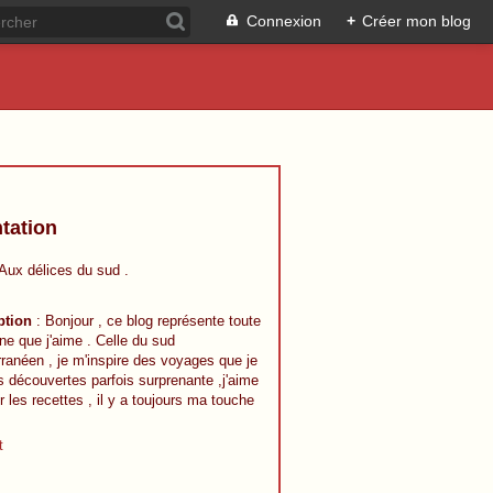
Connexion
+
Créer mon blog
tation
 Aux délices du sud .
ption
: Bonjour , ce blog représente toute
ine que j'aime . Celle du sud
ranéen , je m'inspire des voyages que je
s découvertes parfois surprenante ,j'aime
r les recettes , il y a toujours ma touche
t