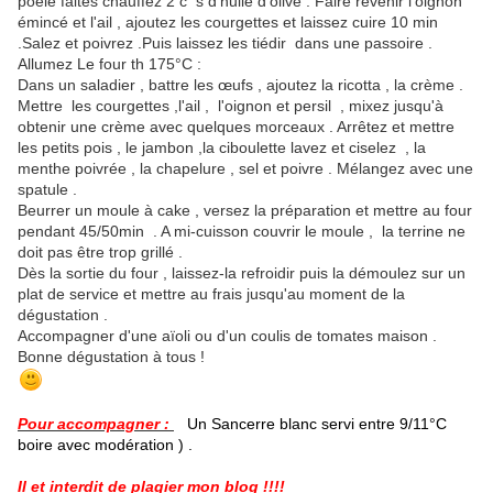
poêle faites chauffez 2 c s d'huile d'olive . Faire revenir l'oignon
émincé et l'ail , ajoutez les courgettes et laissez cuire 10 min
.Salez et poivrez .Puis laissez les tiédir dans une passoire .
Allumez Le four th 175°C :
Dans un saladier , battre les œufs , ajoutez la ricotta , la crème .
Mettre les courgettes ,l'ail , l'oignon et persil , mixez jusqu'à
obtenir une crème avec quelques morceaux . Arrêtez et mettre
les petits pois , le jambon ,la ciboulette lavez et ciselez , la
menthe poivrée , la chapelure , sel et poivre . Mélangez avec une
spatule .
Beurrer un moule à cake , versez la préparation et mettre au four
pendant 45/50min . A mi-cuisson couvrir le moule , la terrine ne
doit pas être trop grillé .
Dès la sortie du four , laissez-la refroidir puis la démoulez sur un
plat de service et mettre au frais jusqu'au moment de la
dégustation .
Accompagner d'une aïoli ou d'un coulis de tomates maison .
Bonne dégustation à tous !
Pour accompagner :
Un Sancerre blanc servi entre 9/11°C
boire avec modération ) .
Il et interdit de plagier mon blog !!!!