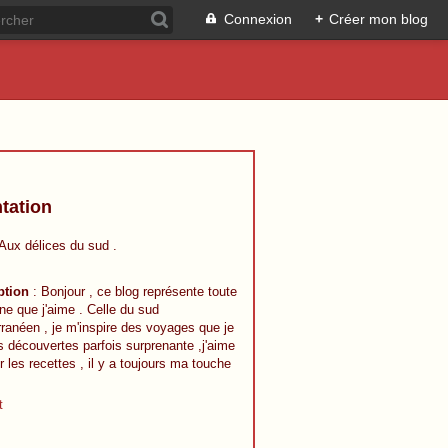
Connexion
+
Créer mon blog
tation
 Aux délices du sud .
ption
: Bonjour , ce blog représente toute
ine que j'aime . Celle du sud
ranéen , je m'inspire des voyages que je
s découvertes parfois surprenante ,j'aime
r les recettes , il y a toujours ma touche
t