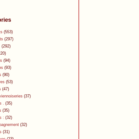
ries
ts
(553)
ts
(297)
s
(292)
20)
s
(94)
ns
(93)
s
(90)
res
(53)
s
(47)
viennoiseries
(37)
s .
(35)
s
(35)
s :
(32)
pagnement
(32)
s
(31)
ves
(23)