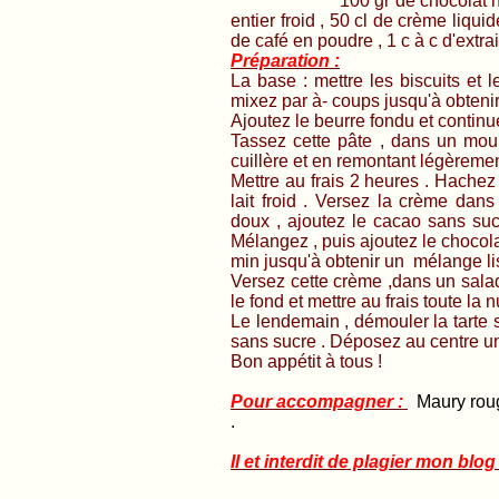
100 gr de chocolat noir Valrh
entier froid , 50 cl de crème liqu
de café en poudre , 1 c à c d'extrai
Préparation :
La base : mettre les biscuits et
mixez par à- coups jusqu'à obteni
Ajoutez le beurre fondu et continu
Tassez cette pâte , dans un mou
cuillère et en remontant légèremen
Mettre au frais 2 heures . Hachez 
lait froid . Versez la crème dans
doux , ajoutez le cacao sans sucre
Mélangez , puis ajoutez le chocola
min jusqu'à obtenir un mélange li
Versez cette crème ,dans un saladi
le fond et mettre au frais toute la n
Le lendemain , démouler la tarte 
sans sucre . Déposez au centre un
Bon appétit à tous !
Pour accompagner :
Maury rouge
.
Il et interdit de plagier mon blog 