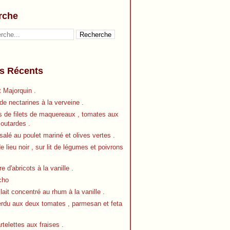
rche
es Récents
 Majorquin .
e nectarines à la verveine .
s de filets de maquereaux , tomates aux
outardes .
alé au poulet mariné et olives vertes .
de lieu noir , sur lit de légumes et poivrons
re d'abricots à la vanille .
cho
 lait concentré au rhum à la vanille .
erdu aux deux tomates , parmesan et feta
artelettes aux fraises .