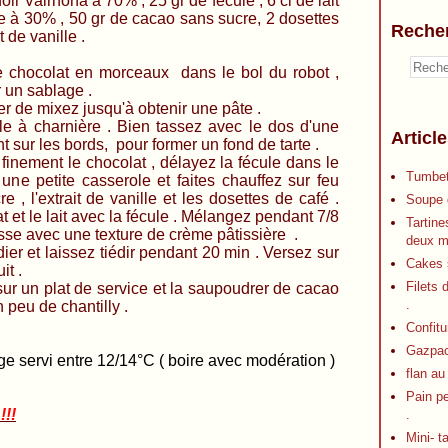
ona à 70% , 25 gr de fécule , 6 cl de lait
ide à 30% , 50 gr de cacao sans sucre, 2 dosettes
Reche
t de vanille .
 le chocolat en morceaux dans le bol du robot ,
r un sablage .
er de mixez jusqu'à obtenir une pâte .
le à charnière . Bien tassez avec le dos d'une
Articl
t sur les bords, pour former un fond de tarte .
finement le chocolat , délayez la fécule dans le
Tumbet
 une petite casserole et faites chauffez sur feu
 , l'extrait de vanille et les dosettes de café .
Soupe d
t et le lait avec la fécule . Mélangez pendant 7/8
Tartine
sse avec une texture de crème pâtissière .
deux m
er et laissez tiédir pendant 20 min . Versez sur
Cakes s
uit .
Filets 
sur un plat de service et la saupoudrer de cacao
.
 peu de chantilly .
Confitu
Gazpa
 servi entre 12/14°C ( boire avec modération )
flan au
Pain p
!!!
.
Mini- t