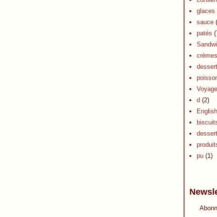
glaces 
sauce
(
patés
(
Sandwi
crèmes 
dessert
poisson
Voyag
d
(2)
Englis
biscuit
desser
produits
pu
(1)
Newsle
Abonn