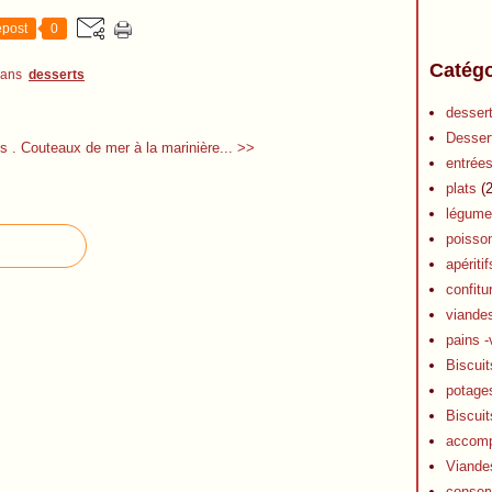
post
0
Catégo
dans
desserts
desser
Desser
s .
Couteaux de mer à la marinière... >>
entrée
plats
(2
légume
poisso
apéritif
confitu
viande
pains -
Biscuit
potage
Biscuit
accom
Viande
conser