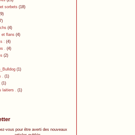
et sorbets
(18)
9)
7)
chs
(4)
et flans
(4)
s :
(4)
s .
(4)
es
(2)
h_Bulldog
(1)
s .
(1)
t
(1)
 laitiers .
(1)
tter
ez-vous pour être averti des nouveaux
articles publiés.