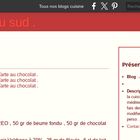
Tous nos blogs cuisine
u sud .
Présen
Blog
:
Descri
la cuis
méditer
fais de
modifie
perso .
0 gr de beurre fondu , 50 gr de chocolat
Contac