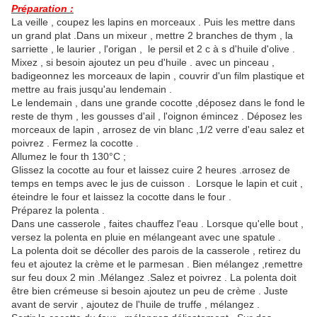
Préparation :
La veille , coupez les lapins en morceaux . Puis les mettre dans
un grand plat .Dans un mixeur , mettre 2 branches de thym , la
sarriette , le laurier , l'origan , le persil et 2 c à s d'huile d'olive .
Mixez , si besoin ajoutez un peu d'huile . avec un pinceau ,
badigeonnez les morceaux de lapin , couvrir d'un film plastique et
mettre au frais jusqu'au lendemain .
Le lendemain , dans une grande cocotte ,déposez dans le fond le
reste de thym , les gousses d'ail , l'oignon émincez . Déposez les
morceaux de lapin , arrosez de vin blanc ,1/2 verre d'eau salez et
poivrez . Fermez la cocotte .
Allumez le four th 130°C ;
Glissez la cocotte au four et laissez cuire 2 heures .arrosez de
temps en temps avec le jus de cuisson . Lorsque le lapin et cuit ,
éteindre le four et laissez la cocotte dans le four .
Préparez la polenta .
Dans une casserole , faites chauffez l'eau . Lorsque qu'elle bout ,
versez la polenta en pluie en mélangeant avec une spatule .
La polenta doit se décoller des parois de la casserole , retirez du
feu et ajoutez la crème et le parmesan . Bien mélangez ,remettre
sur feu doux 2 min .Mélangez .Salez et poivrez . La polenta doit
être bien crémeuse si besoin ajoutez un peu de crème . Juste
avant de servir , ajoutez de l'huile de truffe , mélangez .