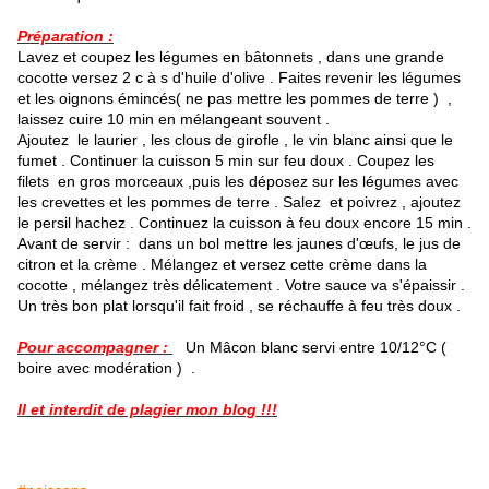
Préparation :
Lavez et coupez les légumes en bâtonnets , dans une grande
cocotte versez 2 c à s d'huile d'olive . Faites revenir les légumes
et les oignons émincés( ne pas mettre les pommes de terre ) ,
laissez cuire 10 min en mélangeant souvent .
Ajoutez le laurier , les clous de girofle , le vin blanc ainsi que le
fumet . Continuer la cuisson 5 min sur feu doux . Coupez les
filets en gros morceaux ,puis les déposez sur les légumes avec
les crevettes et les pommes de terre . Salez et poivrez , ajoutez
le persil hachez . Continuez la cuisson à feu doux encore 15 min .
Avant de servir : dans un bol mettre les jaunes d'œufs, le jus de
citron et la crème . Mélangez et versez cette crème dans la
cocotte , mélangez très délicatement . Votre sauce va s'épaissir .
Un très bon plat lorsqu'il fait froid , se réchauffe à feu très doux .
Pour accompagner :
Un Mâcon blanc servi entre 10/12°C (
boire avec modération ) .
Il et interdit de plagier mon blog !!!