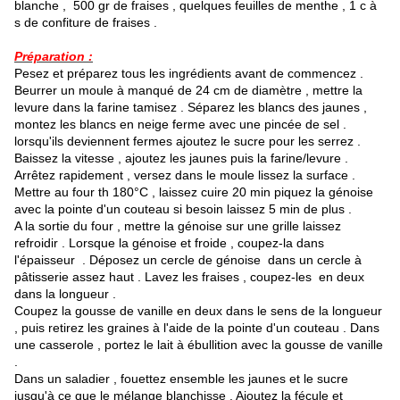
blanche , 500 gr de fraises , quelques feuilles de menthe , 1 c à
s de confiture de fraises .
Préparation :
Pesez et préparez tous les ingrédients avant de commencez .
Beurrer un moule à manqué de 24 cm de diamètre , mettre la
levure dans la farine tamisez . Séparez les blancs des jaunes ,
montez les blancs en neige ferme avec une pincée de sel .
lorsqu'ils deviennent fermes ajoutez le sucre pour les serrez .
Baissez la vitesse , ajoutez les jaunes puis la farine/levure .
Arrêtez rapidement , versez dans le moule lissez la surface .
Mettre au four th 180°C , laissez cuire 20 min piquez la génoise
avec la pointe d'un couteau si besoin laissez 5 min de plus .
A la sortie du four , mettre la génoise sur une grille laissez
refroidir . Lorsque la génoise et froide , coupez-la dans
l'épaisseur . Déposez un cercle de génoise dans un cercle à
pâtisserie assez haut . Lavez les fraises , coupez-les en deux
dans la longueur .
Coupez la gousse de vanille en deux dans le sens de la longueur
, puis retirez les graines à l'aide de la pointe d'un couteau . Dans
une casserole , portez le lait à ébullition avec la gousse de vanille
.
Dans un saladier , fouettez ensemble les jaunes et le sucre
jusqu'à ce que le mélange blanchisse . Ajoutez la fécule et