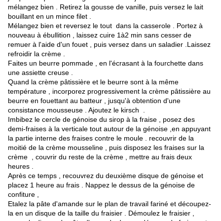
mélangez bien . Retirez la gousse de vanille, puis versez le lait
bouillant en un mince filet .
Mélangez bien et reversez le tout dans la casserole . Portez à
nouveau à ébullition , laissez cuire 1à2 min sans cesser de
remuer à l'aide d'un fouet , puis versez dans un saladier .Laissez
refroidir la crème .
Faites un beurre pommade , en l'écrasant à la fourchette dans
une assiette creuse .
Quand la crème pâtissière et le beurre sont à la même
température , incorporez progressivement la crème pâtissière au
beurre en fouettant au batteur , jusqu'à obtention d'une
consistance mousseuse . Ajoutez le kirsch .
Imbibez le cercle de génoise du sirop à la fraise , posez des
demi-fraises à la verticale tout autour de la génoise ,en appuyant
la partie interne des fraises contre le moule . recouvrir de la
moitié de la crème mousseline , puis disposez les fraises sur la
crème , couvrir du reste de la crème , mettre au frais deux
heures .
Après ce temps , recouvrez du deuxième disque de génoise et
placez 1 heure au frais . Nappez le dessus de la génoise de
confiture ,
Etalez la pâte d'amande sur le plan de travail fariné et découpez-
la en un disque de la taille du fraisier . Démoulez le fraisier ,