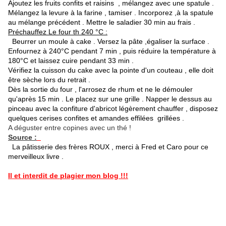
Ajoutez les fruits confits et raisins , mélangez avec une spatule .
Mélangez la levure à la farine , tamiser . Incorporez ,à la spatule
au mélange précédent . Mettre le saladier 30 min au frais .
Préchauffez Le four th 240 °C :
Beurrer un moule à cake . Versez la pâte ,égaliser la surface .
Enfournez à 240°C pendant 7 min , puis réduire la température à
180°C et laissez cuire pendant 33 min .
Vérifiez la cuisson du cake avec la pointe d'un couteau , elle doit
être sèche lors du retrait .
Dès la sortie du four , l'arrosez de rhum et ne le démouler
qu'après 15 min . Le placez sur une grille . Napper le dessus au
pinceau avec la confiture d'abricot légèrement chauffer , disposez
quelques cerises confites et amandes effilées grillées .
A déguster entre copines avec un thé !
Source :
La pâtisserie des frères ROUX , merci à Fred et Caro pour ce
merveilleux livre .
Il et interdit de plagier mon blog !!!