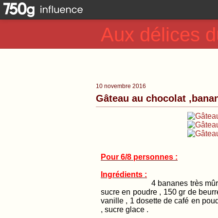
Aux délices d
10 novembre 2016
Gâteau au chocolat ,banan
Pour 6/8 personnes :
Ingrédients :
4 bananes très mûres , 200 g
sucre en poudre , 150 gr de beurre
vanille , 1 dosette de café en pou
, sucre glace .