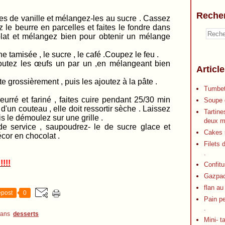
Reche
ille et mélangez-les au sucre . Cassez
le beurre en parcelles et faites le fondre dans
olat et mélangez bien pour obtenir un mélange
ne tamisée , le sucre , le café .Coupez le feu .
ajoutez les œufs un par un ,en mélangeant bien
Articl
e grossièrement , puis les ajoutez à la pâte .
Tumbet
urré et fariné , faites cuire pendant 25/30 min
Soupe d
 d'un couteau , elle doit ressortir sèche . Laissez
Tartine
is le démoulez sur une grille .
deux m
e service , saupoudrez- le de sucre glace et
Cakes s
cor en chocolat .
Filets 
.
!!!!
Confitu
Gazpa
flan au
post
0
Pain p
.
dans
desserts
Mini- t