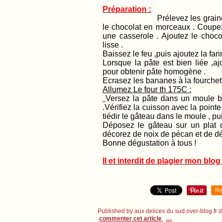
Préparation :
Prélevez les graines de van
le chocolat en morceaux . Coupez 
une casserole . Ajoutez le choc
lisse .
Baissez le feu ,puis ajoutez la fari
Lorsque la pâte est bien liée ,
pour obtenir pâte homogène .
Ecrasez les bananes à la fourchett
Allumez Le four th 175C :
Versez la pâte dans un moule be
.Vérifiez la cuisson avec la pointe
tiédir le gâteau dans le moule , pu
Déposez le gâteau sur un plat d
décorez de noix de pécan et de dé
Bonne dégustation à tous !
Il et interdit de plagier mon blog 
Re
Published by aux delices du sud.over-blog.fr
commenter cet article
…