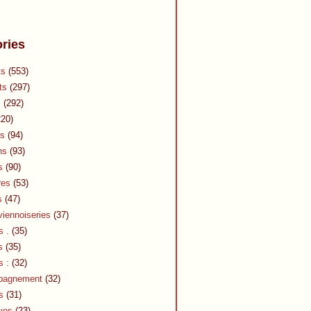
ries
ts
(553)
ts
(297)
s
(292)
20)
s
(94)
ns
(93)
s
(90)
res
(53)
s
(47)
viennoiseries
(37)
s .
(35)
s
(35)
s :
(32)
pagnement
(32)
s
(31)
ves
(23)