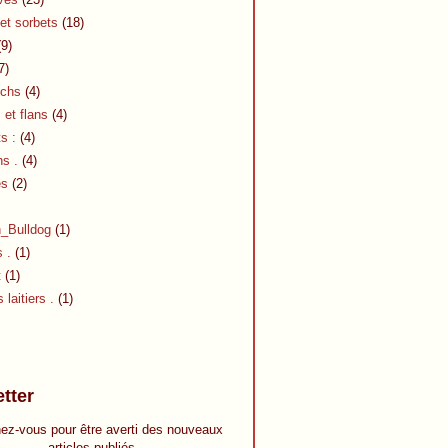
et sorbets
(18)
9)
7)
chs
(4)
et flans
(4)
s :
(4)
s .
(4)
es
(2)
h_Bulldog
(1)
s .
(1)
t
(1)
 laitiers .
(1)
tter
ez-vous pour être averti des nouveaux
articles publiés.