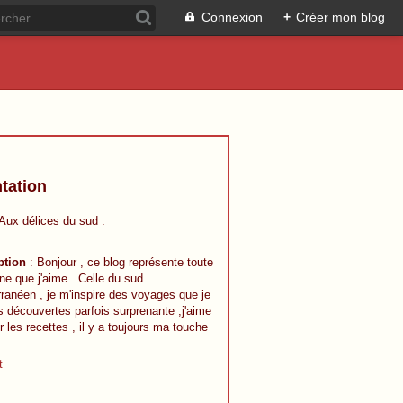
Connexion
+
Créer mon blog
tation
 Aux délices du sud .
ption
: Bonjour , ce blog représente toute
ine que j'aime . Celle du sud
ranéen , je m'inspire des voyages que je
s découvertes parfois surprenante ,j'aime
r les recettes , il y a toujours ma touche
t