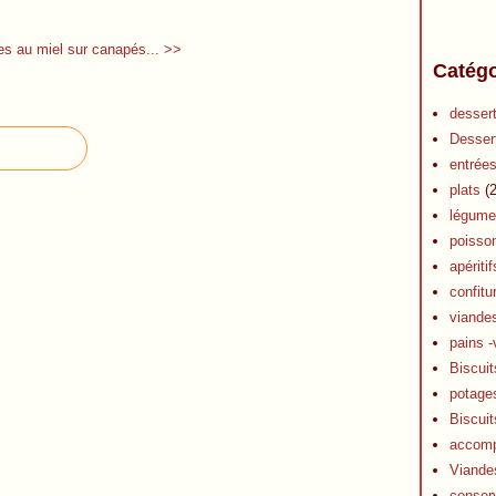
es au miel sur canapés... >>
Catégo
desser
Desser
entrée
plats
(2
légume
poisso
apéritif
confitu
viande
pains -
Biscuit
potage
Biscuit
accom
Viande
conser