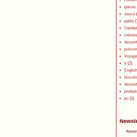
glaces 
sauce
(
patés
(
Sandwi
crèmes 
dessert
poisson
Voyag
d
(2)
Englis
biscuit
desser
produits
pu
(1)
Newsle
Abonn