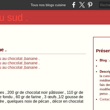
Tous nos blogs cuisine
u sud .
e .
Présen
Blog
:
Descri
la cuis
méditer
fais de
modifie
r de chocolat noir pâtissier , 110 gr de
perso .
 fondu , 60 gr de farine , 3 œufs ,1/2 gousse de
Contac
dre , quelques noix de pécan , décor en chocolat