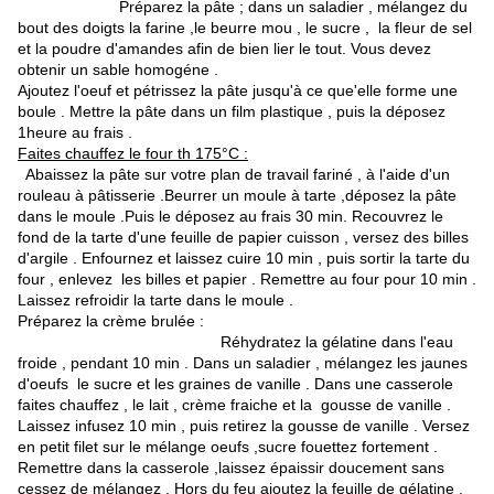
Préparez la pâte ; dans un saladier , mélangez du
bout des doigts la farine ,le beurre mou , le sucre , la fleur de sel
et la poudre d'amandes afin de bien lier le tout. Vous devez
obtenir un sable homogéne .
Ajoutez l'oeuf et pétrissez la pâte jusqu'à ce que'elle forme une
boule . Mettre la pâte dans un film plastique , puis la déposez
1heure au frais .
Faites chauffez le four th 175°C :
Abaissez la pâte sur votre plan de travail fariné , à l'aide d'un
rouleau à pâtisserie .Beurrer un moule à tarte ,déposez la pâte
dans le moule .Puis le déposez au frais 30 min. Recouvrez le
fond de la tarte d'une feuille de papier cuisson , versez des billes
d'argile . Enfournez et laissez cuire 10 min , puis sortir la tarte du
four , enlevez les billes et papier . Remettre au four pour 10 min .
Laissez refroidir la tarte dans le moule .
Préparez la crème brulée :
Réhydratez la gélatine dans l'eau
froide , pendant 10 min . Dans un saladier , mélangez les jaunes
d'oeufs le sucre et les graines de vanille . Dans une casserole
faites chauffez , le lait , crème fraiche et la gousse de vanille .
Laissez infusez 10 min , puis retirez la gousse de vanille . Versez
en petit filet sur le mélange oeufs ,sucre fouettez fortement .
Remettre dans la casserole ,laissez épaissir doucement sans
cessez de mélangez . Hors du feu ajoutez la feuille de gélatine ,